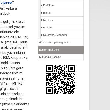
2
 Yıldırım
EndNote
Dalı, Ankara
BibTex
Karabük
Medlars
 da gelişmekte ve
r zararlı yazılım
Procite
rlarınızı ele
Reference Manager
birisidir. RAT' lar,
alışma, RAT’ların
Yazara e-posta gönder
ırarak, geçmişten
Benzer makaleler
 bu yazılımların
Google Scholar
da IBM, Kaspersky,
aldırılarının
n bulgulara göre
ibariyle üretim
ğrayan sektörler
RAT’ların MITRE
 gibi saldırı
ltuda gelecekte
onuç olarak, bu
laşımla ele almakta
. Ayrıca, yapay