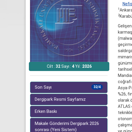
Nefi
1
Ankara
2
Karabü
Gelişen 
karmaşık
(malwar
geçirmek
saldırg
mimaris
günümüz
Cilt :
32
Sayı :
4
Yıl :
2026
tarihse
Mandian
coğrafi 
Son Sayı
32/4
Asya-Pa
%26, fi
Dergipark Resmi Sayfamız
olarak 
ATLAS ç
Erken Baskı
teknikl
otonom 
Makale Gönderimi Dergipark 2026
çalışma
sonrası (Yeni Sistem)
ve günc