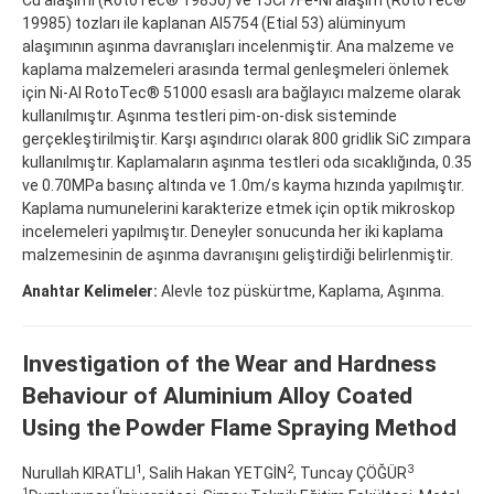
19985) tozları ile kaplanan Al5754 (Etial 53) alüminyum
alaşımının aşınma davranışları incelenmiştir. Ana malzeme ve
kaplama malzemeleri arasında termal genleşmeleri önlemek
için Ni-Al RotoTec® 51000 esaslı ara bağlayıcı malzeme olarak
kullanılmıştır. Aşınma testleri pim-on-disk sisteminde
gerçekleştirilmiştir. Karşı aşındırıcı olarak 800 gridlik SiC zımpara
kullanılmıştır. Kaplamaların aşınma testleri oda sıcaklığında, 0.35
ve 0.70MPa basınç altında ve 1.0m/s kayma hızında yapılmıştır.
Kaplama numunelerini karakterize etmek için optik mikroskop
incelemeleri yapılmıştır. Deneyler sonucunda her iki kaplama
malzemesinin de aşınma davranışını geliştirdiği belirlenmiştir.
Anahtar Kelimeler:
Alevle toz püskürtme, Kaplama, Aşınma.
Investigation of the Wear and Hardness
Behaviour of Aluminium Alloy Coated
Using the Powder Flame Spraying Method
1
2
3
Nurullah KIRATLI
, Salih Hakan YETGİN
, Tuncay ÇÖĞÜR
1