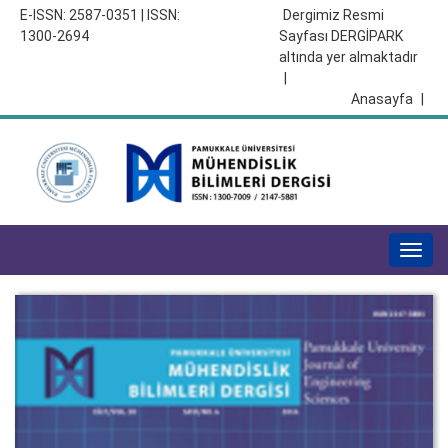
E-ISSN: 2587-0351 | ISSN:
Dergimiz Resmi
1300-2694
Sayfası DERGİPARK
altında yer almaktadır
|
Anasayfa
|
Togg
navig