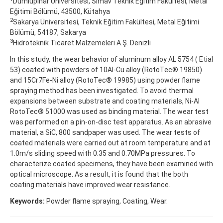
Dumlupınar Üniversitesi, Simav Teknik Eğitim Fakültesi, Metal
Eğitimi Bölümü, 43500, Kütahya
2
Sakarya Üniversitesi, Teknik Eğitim Fakültesi, Metal Eğitimi
Bölümü, 54187, Sakarya
3
Hidroteknik Ticaret Malzemeleri A.Ş. Denizli
In this study, the wear behavior of aluminum alloy AL 5754 ( Etial
53) coated with powders of 10Al-Cu alloy (RotoTec® 19850)
and 15Cr7Fe-Ni alloy (RotoTec® 19985) using powder flame
spraying method has been investigated. To avoid thermal
expansions between substrate and coating materials, Ni-Al
RotoTec® 51000 was used as binding material. The wear test
was performed on a pin-on-disc test apparatus. As an abrasive
material, a SiC, 800 sandpaper was used. The wear tests of
coated materials were carried out at room temperature and at
1.0m/s sliding speed with 0.35 and 0.70MPa pressures. To
characterize coated specimens, they have been examined with
optical microscope. As a result, it is found that the both
coating materials have improved wear resistance.
Keywords:
Powder flame spraying, Coating, Wear.