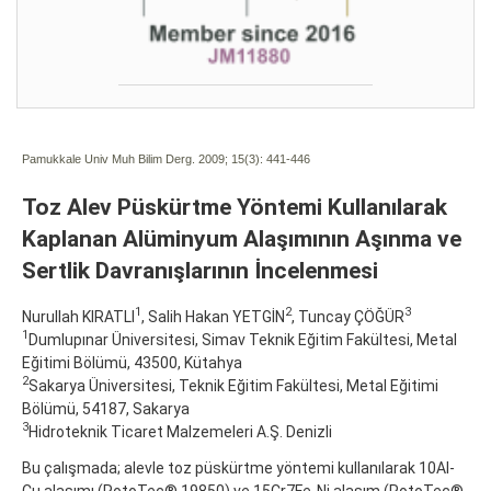
Pamukkale Univ Muh Bilim Derg. 2009; 15(3):
441-446
Toz Alev Püskürtme Yöntemi Kullanılarak
Kaplanan Alüminyum Alaşımının Aşınma ve
Sertlik Davranışlarının İncelenmesi
1
2
3
Nurullah KIRATLI
, Salih Hakan YETGİN
, Tuncay ÇÖĞÜR
1
Dumlupınar Üniversitesi, Simav Teknik Eğitim Fakültesi, Metal
Eğitimi Bölümü, 43500, Kütahya
2
Sakarya Üniversitesi, Teknik Eğitim Fakültesi, Metal Eğitimi
Bölümü, 54187, Sakarya
3
Hidroteknik Ticaret Malzemeleri A.Ş. Denizli
Bu çalışmada; alevle toz püskürtme yöntemi kullanılarak 10Al-
Cu alaşımı (RotoTec® 19850) ve 15Cr7Fe-Ni alaşım (RotoTec®