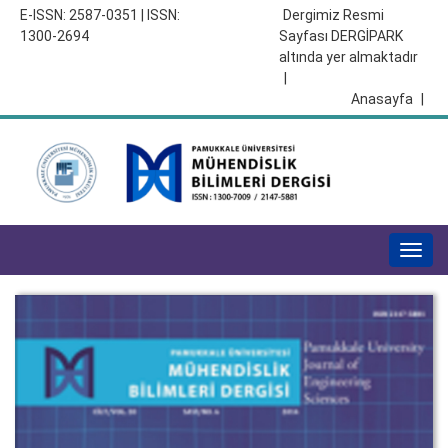
E-ISSN: 2587-0351 | ISSN:
Dergimiz Resmi
1300-2694
Sayfası DERGİPARK
altında yer almaktadır
|
Anasayfa
|
Togg
navig