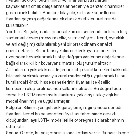
kaynaklanan ortak dalgalanmalar nedeniyle benzer dinamikler
göstermektedirler. Bundan dolayı, ilişkili hisse senetlerinin
fiyatları geçmiş değerlerine ek olarak özellikler üretiminde
kullanılabilir.
Yöntem: Bu çalışmada, finansal zaman serilerinde bulunan beş
zamansal desen (mevsimsellik, rejim değişimi, trend, oynaklık
ve ani değişim) kullanılarak yeni bir ortak dinamik analizi
önerilmektedir. Bu potansiyel dinamikler kayan pencereler
üzerinden hesaplanmakta olup değişim yönlerinin değerlerine
bağlı olarak ikili bir kovaryans matrisi oluşturulmaktadır.
Ardından en yüksek kural değerine sahip kural kümeleri hakkında
bilgi sahibi olmak amacıyla kural madenciliği uygulanmakta, bu
kurallardaki öncül hisse senetlerinin fiyatları ise özellik
kümesinin oluşturulmasında kullanılmaktadır. Bu doğrultuda,
temel bir LSTM mimarisi kullanılarak çok girişli tek çıkışlı bir
model önerilmiş ve uygulanmıştır.
Bulgular: Bilinmeyen gelecek görüşleri için, giriş hisse senedi
fiyatları, temel hisse senetleri fiyatları tahmininde gerekli
olduğundan, ayrı LSTM modelleri ile otoregresif olarak tahmin
edilmiştir.
Sonuç: Özetle, bu çalışmanın iki ana katkısı vardır. Birincisi, hisse