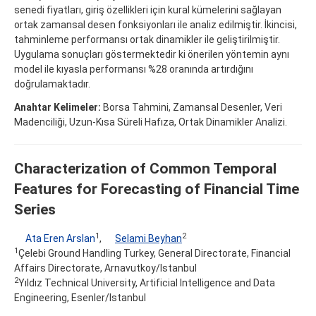
senedi fiyatları, giriş özellikleri için kural kümelerini sağlayan
ortak zamansal desen fonksiyonları ile analiz edilmiştir. İkincisi,
tahminleme performansı ortak dinamikler ile geliştirilmiştir.
Uygulama sonuçları göstermektedir ki önerilen yöntemin aynı
model ile kıyasla performansı %28 oranında artırdığını
doğrulamaktadır.
Anahtar Kelimeler:
Borsa Tahmini, Zamansal Desenler, Veri
Madenciliği, Uzun-Kısa Süreli Hafıza, Ortak Dinamikler Analizi.
Characterization of Common Temporal
Features for Forecasting of Financial Time
Series
1
2
Ata Eren Arslan
,
Selami Beyhan
1
Çelebi Ground Handling Turkey, General Directorate, Financial
Affairs Directorate, Arnavutkoy/Istanbul
2
Yıldız Technical University, Artificial Intelligence and Data
Engineering, Esenler/Istanbul