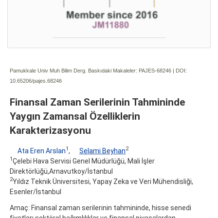
Pamukkale Univ Muh Bilim Derg. Baskıdaki Makaleler: PAJES-68246 | DOI:
10.65206/pajes.68246
Finansal Zaman Serilerinin Tahmininde
Yaygın Zamansal Özelliklerin
Karakterizasyonu
1
2
Ata Eren Arslan
,
Selami Beyhan
1
Çelebi Hava Servisi Genel Müdürlüğü, Mali İşler
Direktörlüğü,Arnavutkoy/İstanbul
2
Yıldız Teknik Üniversitesi, Yapay Zeka ve Veri Mühendisliği,
Esenler/İstanbul
Amaç: Finansal zaman serilerinin tahmininde, hisse senedi
fiyatları sektörel bağımlılıklar ve finansal piyasalardan