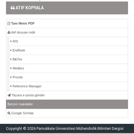
ATIF KOPYALA
Tam Metin PDF
Atıf dosyası indir
RIS
EndNote
BibTex
Medlars
Procite
Reference Manager
Yazara e-posta gönder
Benzer makaleler
Google Scholar
Copyright © 2026 Pamukkale Üniversitesi Mühendislik Bilimleri Dergisi