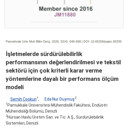
Pamukkale Univ Muh Bilim Derg. 2026; 32(4):
646-668 | DOI:
10.65206/pajes.69339
İşletmelerde sürdürülebilirlik
performansının değerlendirilmesi ve tekstil
sektörü için çok kriterli karar verme
yöntemlerine dayalı bir performans ölçüm
modeli
1
2
Semih Coskun
,
Eda Nur Duymuş
1
Pamukkale Üniversitesi Mühendislik Fakültesi, Endüstri
Mühendisliği Bölümü, Denizli
2
Hürsan Havlu Üretim San. ve Tic. A.Ş., Sürdürülebilirlik
Sistemleri, Denizli