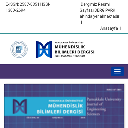
E-ISSN: 2587-0351 | ISSN:
Dergimiz Resmi
1300-2694
Sayfası DERGİPARK
altında yer almaktadır
|
Anasayfa
|
Togg
navig