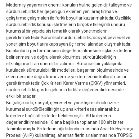
Modern iş yaşamının önemli konuları haline gelen dijitalleşme ve
sürdürülebilirlik her geçen gün eklenen yeni araştırma ve
geliştirme çalışmaları ile farklı boyutlar kazanmaktadır. Özellikle
sürdürülebilirlik konusu işletmelerin birçok etkileşimli unsuru
kurumsal bir yapıda sistematik olarak yönetmelerini
gerektirmektedir. Kurumsal sürdürülebilirlik, sosyal, çevresel ve
yönetişim boyutlarını kapsayan üç temel alandan oluşmaktadır.
Bu alanların performansının değerlendirilmesine ilişkin kriterlerin
belirlenmesi ve doğru olarak ölçülmesi sürdürülebilirliğin
etkinliğini artıran önemli bir adımdır. Bütünsel bir yaklaşımla
kurulacak sürdürülebilirlik modelleri, başarının ölçülmesinde ve
izlenmesinde doğru karar verme yöntemlerinin kullanılmasını
gerektirmektedir. Çok Kriterli Karar Verme (ÇKKV) yöntemleri,
sürdürülebilirlik göstergelerinin birlikte değerlendirilmesinde
etkili bir araçtır.
Bu çalışmada, sosyal, çevresel ve yönetişim olmak üzere
kurumsal sürdürülebilirliğin üç ana kriteri esas alınarak bu
kriterlere bağlı alt kriterler belirlenmiştir. Alt kriterlerin
değerlendirilmesinde 18 ana başlıkta toplanan 100 alt kriter
tanımlanmıştır. Kriterlerin ağırlıklandırılmasında Analitik Hiyerarşi
Prosesi (AHP) kullanılmış, alternatiflerin sıralanmasında TOPSIS