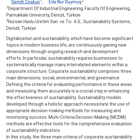
1
2
Semih Coskun
,
Eda Nur Duymuş
1
Department Of Industrial Engineering, Faculty Of Engineering,
Pamukkale University, Denizli, Türkiye
2
Hursan Havlu Uretim San. ve Tic. A.S., Sustainability Systems,
Denizli, Türkiye
Digitalization and sustainability, which have become significant
topics in modern business life, are continuously gaining new
dimensions through ongoing research and development
efforts. In particular, sustainability requires businesses to
systematically manage many interrelated elements within a
corporate structure. Corporate sustainability comprises three
main dimensions: social, environmental, and governance.
Defining the criteria for evaluating performance in these areas
and measuring them accurately is a crucial step in enhancing
the effectiveness of sustainability. Sustainability models
developed through a holistic approach necessitate the use of
appropriate decision-making methods for measuring and
monitoring success. Multi-Criteria Decision-Making (MCDM)
methods are effective tools for the comprehensive evaluation
of sustainability indicators.
In this study, the three main criteria of corporate sustainability