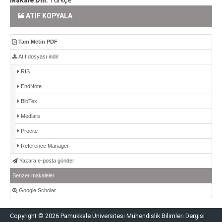
ATIF KOPYALA
Tam Metin PDF
Atıf dosyası indir
RIS
EndNote
BibTex
Medlars
Procite
Reference Manager
Yazara e-posta gönder
Benzer makaleler
Google Scholar
Copyright © 2026 Pamukkale Üniversitesi Mühendislik Bilimleri Dergisi