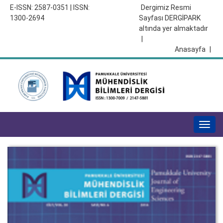
E-ISSN: 2587-0351 | ISSN:
Dergimiz Resmi
1300-2694
Sayfası DERGİPARK
altında yer almaktadır
|
Anasayfa
|
Togg
navig