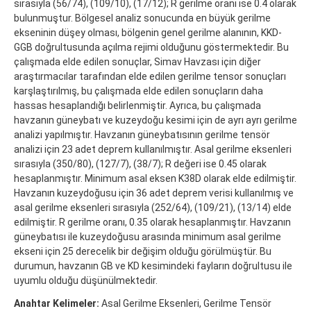
sırasıyla (56/74), (109/10), (17/12); R gerilme oranı ise 0.4 olarak
bulunmuştur. Bölgesel analiz sonucunda en büyük gerilme
ekseninin düşey olması, bölgenin genel gerilme alanının, KKD-
GGB doğrultusunda açılma rejimi olduğunu göstermektedir. Bu
çalışmada elde edilen sonuçlar, Simav Havzası için diğer
araştırmacılar tarafından elde edilen gerilme tensor sonuçları
karşlaştırılmış, bu çalışmada elde edilen sonuçların daha
hassas hesaplandığı belirlenmiştir. Ayrıca, bu çalışmada
havzanın güneybatı ve kuzeydoğu kesimi için de ayrı ayrı gerilme
analizi yapılmıştır. Havzanın güneybatısının gerilme tensör
analizi için 23 adet deprem kullanılmıştır. Asal gerilme eksenleri
sırasıyla (350/80), (127/7), (38/7); R değeri ise 0.45 olarak
hesaplanmıştır. Minimum asal eksen K38D olarak elde edilmiştir.
Havzanın kuzeydoğusu için 36 adet deprem verisi kullanılmış ve
asal gerilme eksenleri sırasıyla (252/64), (109/21), (13/14) elde
edilmiştir. R gerilme oranı, 0.35 olarak hesaplanmıştır. Havzanın
güneybatısı ile kuzeydoğusu arasında minimum asal gerilme
ekseni için 25 derecelik bir değişim olduğu görülmüştür. Bu
durumun, havzanın GB ve KD kesimindeki fayların doğrultusu ile
uyumlu olduğu düşünülmektedir.
Anahtar Kelimeler:
Asal Gerilme Eksenleri, Gerilme Tensör