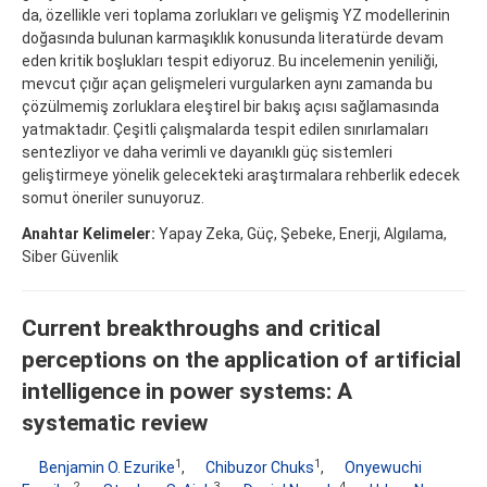
da, özellikle veri toplama zorlukları ve gelişmiş YZ modellerinin
doğasında bulunan karmaşıklık konusunda literatürde devam
eden kritik boşlukları tespit ediyoruz. Bu incelemenin yeniliği,
mevcut çığır açan gelişmeleri vurgularken aynı zamanda bu
çözülmemiş zorluklara eleştirel bir bakış açısı sağlamasında
yatmaktadır. Çeşitli çalışmalarda tespit edilen sınırlamaları
sentezliyor ve daha verimli ve dayanıklı güç sistemleri
geliştirmeye yönelik gelecekteki araştırmalara rehberlik edecek
somut öneriler sunuyoruz.
Anahtar Kelimeler:
Yapay Zeka, Güç, Şebeke, Enerji, Algılama,
Siber Güvenlik
Current breakthroughs and critical
perceptions on the application of artificial
intelligence in power systems: A
systematic review
1
1
Benjamin O. Ezurike
,
Chibuzor Chuks
,
Onyewuchi
2
3
4