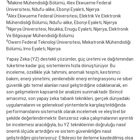
3
Makine Mühendisliği Bölümü, Alex Ekwueme Federal
Üniversitesi, Ndufu-alike, Ebonyi Eyaleti, Nijerya
4
Alex Ekwueme Federal Üniversitesi, Elektrik Ve Elektronik
Mühendisliği Bölümü, Ndufu-alike, Ebonyi Eyaleti, Nijerya
5
Nijerya Üniversitesi, Nsukka, Enugu Eyaleti, Nijerya, Elektronik
Ve Bilgisayar Mühendisliği Bölümü
6
Owerri Federal Teknoloji Üniversitesi, Mekatronik Mühendisliği
Bölümü, Imo Eyaleti, Nijerya
Yapay Zeka (YZ) destekli çözümler, güç üretimi ve dağıtımından
tüketime kadar güç sistemlerini hızla dönüştürüyor. Bu
inceleme, özellikle yük tahmini, anomali tespiti, kestirimci
bakım, enerji yönetimi, yenilenebilir enerji entegrasyonu ve siber
güvenlik gibi temel alanları nasıl geliştirdiğine odaklanarak, en
son gelişmelerin kapsamlı bir analizini sunmaktadır. Birincil
amacımız, son yapay zeka tabanlı teknikleri, gerçek dünyadaki
uygulamalarını ve geleneksel yöntemlerle karşılaştırıldığında
performanslarını sistematik olarak incelemek ve eleştirel bir
şekilde değerlendirmektir. Benzersiz vaka çalışmalarının ayrıntılı
bir incelemesi aracılığıyla, bu YZ tekniklerinin doğruluğu nasıl
önemli ölçüde artırdığını ve sistem güvenilirliğini nasıl
geliştirdiğini gösteriyoruz. Etkileyici bir ilerleme kaydedilmiş olsa