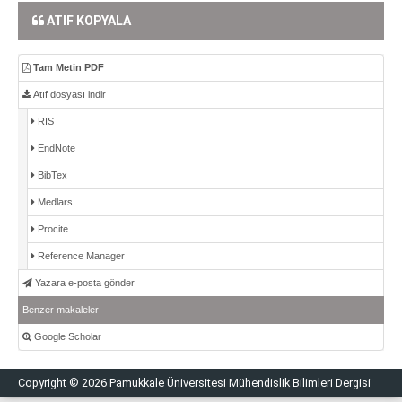
ATIF KOPYALA
Tam Metin PDF
Atıf dosyası indir
RIS
EndNote
BibTex
Medlars
Procite
Reference Manager
Yazara e-posta gönder
Benzer makaleler
Google Scholar
Copyright © 2026 Pamukkale Üniversitesi Mühendislik Bilimleri Dergisi