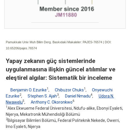
Pamukkale Univ Muh Bilim Derg. Baskıdaki Makaleler: PAJES-76574 | DOI:
10.65206/pajes.76574
Yapay zekanın güç sistemlerinde
uygulanmasına ilişkin güncel atılımlar ve
eleştirel algılar: Sistematik bir inceleme
1
1
Benjamin O. Ezurike
,
Chibuzor Chuks
,
Onyewuchi
2
3
4
Ezurike
,
Stephen S. Ajah
,
Daniel Nmadu
,
Udora N.
5
6
Nwawelu
,
Anthony C. Okoronkwo
1
Alex Ekwueme Federal Üniversitesi, Ndufu-alike, Ebonyi Eyaleti,
Nijerya, Mekatronik Mühendisliği Bölümü
2
Bilgisayar Bilimleri Bölümü, Federal Politeknik Nekede, Owerri,
Imo Eyaleti, Nijerya