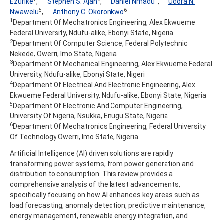
Ezurike
,
Stephen S. Ajah
,
Daniel Nmadu
,
Udora N.
5
6
Nwawelu
,
Anthony C. Okoronkwo
1
Department Of Mechatronics Engineering, Alex Ekwueme
Federal University, Ndufu-alike, Ebonyi State, Nigeria
2
Department Of Computer Science, Federal Polytechnic
Nekede, Owerri, Imo State, Nigeria
3
Department Of Mechanical Engineering, Alex Ekwueme Federal
University, Ndufu-alike, Ebonyi State, Nigeri
4
Department Of Electrical And Electronic Engineering, Alex
Ekwueme Federal University, Ndufu-alike, Ebonyi State, Nigeria
5
Department Of Electronic And Computer Engineering,
University Of Nigeria, Nsukka, Enugu State, Nigeria
6
Department Of Mechatronics Engineering, Federal University
Of Technology Owerri, Imo State, Nigeria
Artificial Intelligence (AI) driven solutions are rapidly
transforming power systems, from power generation and
distribution to consumption. This review provides a
comprehensive analysis of the latest advancements,
specifically focusing on how AI enhances key areas such as
load forecasting, anomaly detection, predictive maintenance,
energy management, renewable energy integration, and