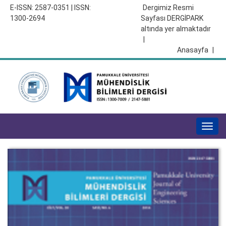
E-ISSN: 2587-0351 | ISSN:
Dergimiz Resmi
1300-2694
Sayfası DERGİPARK
altında yer almaktadır
|
Anasayfa
|
Togg
navig