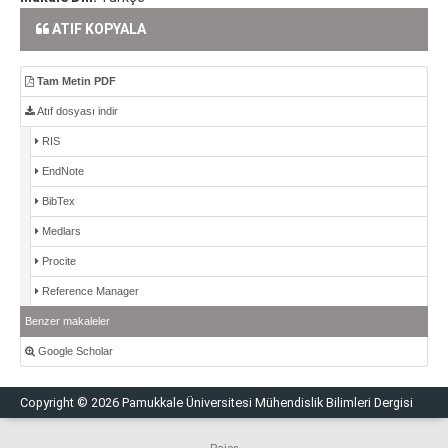
ATIF KOPYALA
Tam Metin PDF
Atıf dosyası indir
RIS
EndNote
BibTex
Medlars
Procite
Reference Manager
Benzer makaleler
Google Scholar
Copyright © 2026 Pamukkale Üniversitesi Mühendislik Bilimleri Dergisi