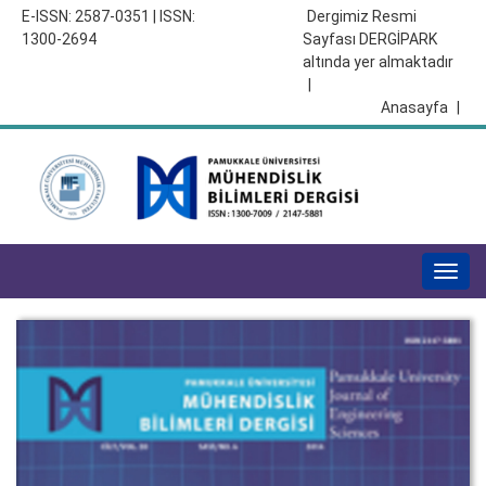
E-ISSN: 2587-0351 | ISSN:
Dergimiz Resmi
1300-2694
Sayfası DERGİPARK
altında yer almaktadır
|
Anasayfa
|
Togg
navig