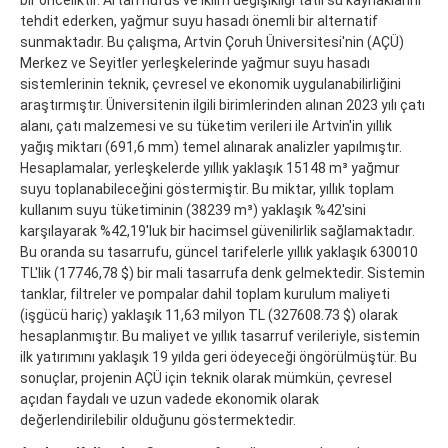
tehdit ederken, yağmur suyu hasadı önemli bir alternatif
sunmaktadır. Bu çalışma, Artvin Çoruh Üniversitesi'nin (AÇÜ)
Merkez ve Seyitler yerleşkelerinde yağmur suyu hasadı
sistemlerinin teknik, çevresel ve ekonomik uygulanabilirliğini
araştırmıştır. Üniversitenin ilgili birimlerinden alınan 2023 yılı çatı
alanı, çatı malzemesi ve su tüketim verileri ile Artvin'in yıllık
yağış miktarı (691,6 mm) temel alınarak analizler yapılmıştır.
Hesaplamalar, yerleşkelerde yıllık yaklaşık 15148 m³ yağmur
suyu toplanabileceğini göstermiştir. Bu miktar, yıllık toplam
kullanım suyu tüketiminin (38239 m³) yaklaşık %42'sini
karşılayarak %42,19'luk bir hacimsel güvenilirlik sağlamaktadır.
Bu oranda su tasarrufu, güncel tarifelerle yıllık yaklaşık 630010
TL'lik (17746,78 $) bir mali tasarrufa denk gelmektedir. Sistemin
tanklar, filtreler ve pompalar dahil toplam kurulum maliyeti
(işgücü hariç) yaklaşık 11,63 milyon TL (327608.73 $) olarak
hesaplanmıştır. Bu maliyet ve yıllık tasarruf verileriyle, sistemin
ilk yatırımını yaklaşık 19 yılda geri ödeyeceği öngörülmüştür. Bu
sonuçlar, projenin AÇÜ için teknik olarak mümkün, çevresel
açıdan faydalı ve uzun vadede ekonomik olarak
değerlendirilebilir olduğunu göstermektedir.