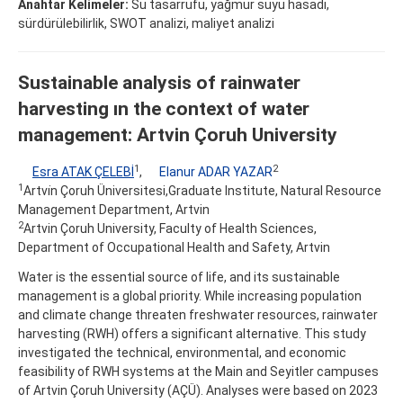
Anahtar Kelimeler:
Su tasarrufu, yağmur suyu hasadı,
sürdürülebilirlik, SWOT analizi, maliyet analizi
Sustainable analysis of rainwater
harvesting ın the context of water
management: Artvin Çoruh University
1
2
Esra ATAK ÇELEBİ
,
Elanur ADAR YAZAR
1
Artvi̇n Çoruh Üniversitesi,Graduate Institute, Natural Resource
Management Department, Artvin
2
Artvin Çoruh University, Faculty of Health Sciences,
Department of Occupational Health and Safety, Artvin
Water is the essential source of life, and its sustainable
management is a global priority. While increasing population
and climate change threaten freshwater resources, rainwater
harvesting (RWH) offers a significant alternative. This study
investigated the technical, environmental, and economic
feasibility of RWH systems at the Main and Seyitler campuses
of Artvin Çoruh University (AÇÜ). Analyses were based on 2023