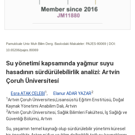
Pamukkale Univ Muh Bilim Derg. Baskıdaki Makaleler: PAJES-80069 | DOI:
10.65206/pajes.80069
Su yönetimı̇ kapsamında yağmur suyu
hasadının sürdürülebı̇lirlik analı̇zı̇: Artvı̇n
Çoruh Ünı̇versı̇tesı̇
1
2
Esra ATAK ÇELEBİ
,
Elanur ADAR YAZAR
1
Artvi̇n Çoruh Üniversitesi,Lisansüstü Eğitim Enstitüsü, Doğal
Kaynak Yönetimi Anabilim Dalı, Artvin
2
Artvi̇n Çoruh Üni̇versi̇tesi̇, Sağlık Bilimleri Fakültesi, İş Sağlığı ve
Güvenliği Bölümü, Artvin
Su, yaşamın temel kaynağı olup sürdürülebilir yönetimi küresel
bir önceliktir. Artan nüfus ve iklim değişikliği tatlı su kaynaklarını