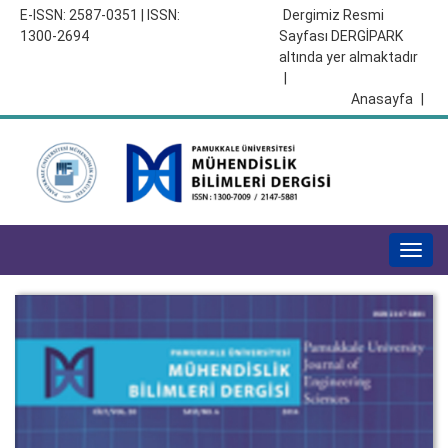
E-ISSN: 2587-0351 | ISSN:
Dergimiz Resmi
1300-2694
Sayfası DERGİPARK
altında yer almaktadır
|
Anasayfa
|
Togg
navig