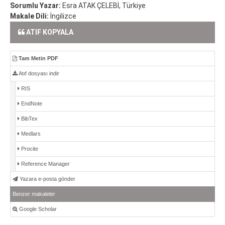
Sorumlu Yazar:
Esra ATAK ÇELEBİ, Türkiye
Makale Dili:
İngilizce
ATIF KOPYALA
Tam Metin PDF
Atıf dosyası indir
RIS
EndNote
BibTex
Medlars
Procite
Reference Manager
Yazara e-posta gönder
Benzer makaleler
Google Scholar