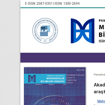
E-ISSN: 2587-0351 | ISSN: 1300-2694
Pamukkale
Akade
araşt
Mehm