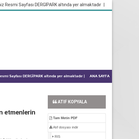
iz Resmi Sayfası DERGİPARK altında yer almaktadır
|
 Resmi Sayfası DERGİPARK altında yer almaktadır
|
ANA SAYFA
ATIF KOPYALA
en etmenlerin
Tam Metin PDF
Atıf dosyası indir
RIS