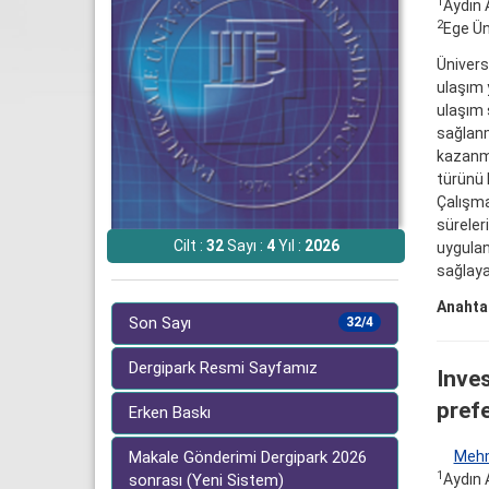
1
Aydın 
2
Ege Ün
Ünivers
ulaşım 
ulaşım 
sağlanm
kazanma
türünü 
Çalışma
süreler
Cilt :
32
Sayı :
4
Yıl :
2026
uygulan
sağlaya
Anahtar
Son Sayı
32/4
Dergipark Resmi Sayfamız
Inves
pref
Erken Baskı
Mehm
Makale Gönderimi Dergipark 2026
1
Aydın 
sonrası (Yeni Sistem)