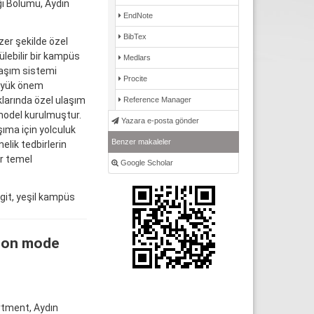
ği Bölümü, Aydın
EndNote
BibTex
zer şekilde özel
lebilir bir kampüs
Medlars
laşım sistemi
Procite
büyük önem
larında özel ulaşım
Reference Manager
 model kurulmuştur.
Yazara e-posta gönder
ıma için yolculuk
Benzer makaleler
elik tedbirlerin
ir temel
Google Scholar
ogit, yeşil kampüs
tion mode
rtment, Aydın