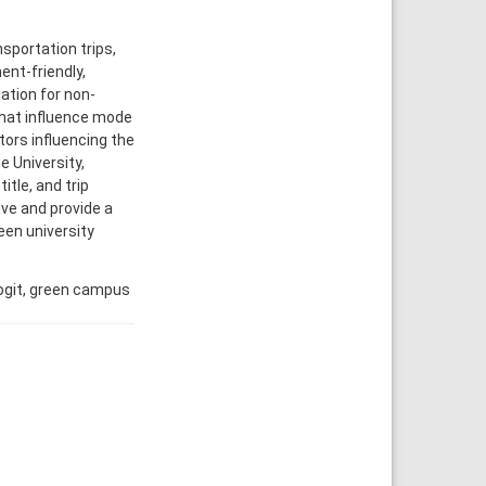
sportation trips,
ent-friendly,
ation for non-
that influence mode
tors influencing the
 University,
itle, and trip
ive and provide a
een university
ogit, green campus