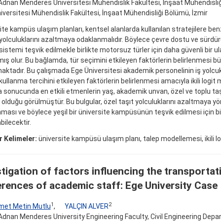
Adnan Menderes Üniversitesi Mühendislik Fakültesi, İnşaat Mühendisli
iversitesi Mühendislik Fakültesi, İnşaat Mühendisliği Bölümü, İzmir
ite kampüs ulaşım planları, kentsel alanlarda kullanılan stratejilere ben
yolculuklarını azaltmaya odaklanmalıdır. Böylece çevre dostu ve sürdürü
sistemi teşvik edilmekle birlikte motorsuz türler için daha güvenli bir u
ış olur. Bu bağlamda, tür seçimini etkileyen faktörlerin belirlenmesi 
ktadır. Bu çalışmada Ege Üniversitesi akademik personelinin iş yolcuk
kullanma tercihini etkileyen faktörlerin belirlenmesi amacıyla ikili logit
 sonucunda en etkili etmenlerin yaş, akademik unvan, özel ve toplu taş
i olduğu görülmüştür. Bu bulgular, özel taşıt yolculuklarını azaltmaya yön
ması ve böylece yeşil bir üniversite kampüsünün teşvik edilmesi için b
bilecektir.
 Kelimeler:
üniversite kampüsü ulaşım planı, talep modellemesi, ikili l
tigation of factors influencing the transporta
erences of academic staff: Ege University Case
1
2
et Metin Mutlu
,
YALÇIN ALVER
Adnan Menderes University Engineering Faculty, Civil Engineering Depa