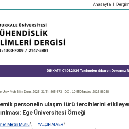
Anasayfa
|
Dergim
DİKKAT!!! 01.01.2026 Tarihinden itibaren Dergimiz
 Univ Muh Bilim Derg. 2025; 31(5):
865-873 | DOI:
10.5505/pajes.2025.88038
mik personelin ulaşım türü tercihlerini etkiley
ırılması: Ege Üniversitesi Örneği
1
2
et Metin Mutlu
,
YALÇIN ALVER