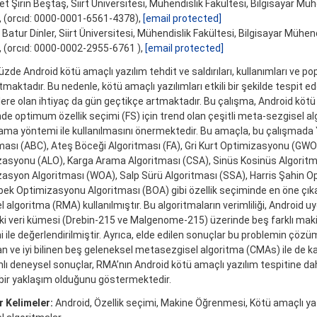
 Şirin Beştaş, Siirt Üniversitesi, Mühendislik Fakültesi, Bilgisayar Mühen
, (orcıd: 0000-0001-6561-4378),
[email protected]
atur Di̇nler, Siirt Üniversitesi, Mühendislik Fakültesi, Bilgisayar Mühendi
, (orcıd: 0000-0002-2955-6761 ),
[email protected]
de Android kötü amaçlı yazılım tehdit ve saldırıları, kullanımları ve popü
tmaktadır. Bu nedenle, kötü amaçlı yazılımları etkili bir şekilde tespit e
ere olan ihtiyaç da gün geçtikçe artmaktadır. Bu çalışma, Android kötü 
nde optimum özellik seçimi (FS) için trend olan çeşitli meta-sezgisel al
ma yöntemi ile kullanılmasını önermektedir. Bu amaçla, bu çalışmada Y
ması (ABC), Ateş Böceği Algoritması (FA), Gri Kurt Optimizasyonu (GWO)
asyonu (ALO), Karga Arama Algoritması (CSA), Sinüs Kosinüs Algoritma
asyon Algoritması (WOA), Salp Sürü Algoritması (SSA), Harris Şahin 
bek Optimizasyonu Algoritması (BOA) gibi özellik seçiminde en öne çı
 algoritma (RMA) kullanılmıştır. Bu algoritmaların verimliliği, Android uy
 iki veri kümesi (Drebin-215 ve Malgenome-215) üzerinde beş farklı ma
 ile değerlendirilmiştir. Ayrıca, elde edilen sonuçlar bu problemin çöz
an ve iyi bilinen beş geleneksel metasezgisel algoritma (CMAs) ile de karş
ı deneysel sonuçlar, RMA’nın Android kötü amaçlı yazılım tespitine dah
 bir yaklaşım olduğunu göstermektedir.
 Kelimeler:
Android, Özellik seçimi, Makine Öğrenmesi, Kötü amaçlı ya