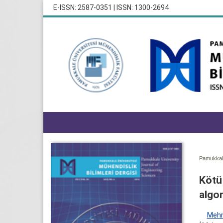
E-ISSN: 2587-0351 | ISSN: 1300-2694
Pamukkale
Kötü 
algor
Mehm