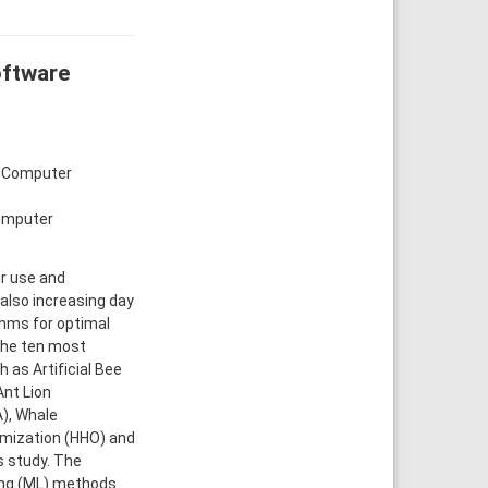
oftware
Of Computer
Computer
ir use and
also increasing day
thms for optimal
 the ten most
 as Artificial Bee
Ant Lion
), Whale
imization (HHO) and
s study. The
ning (ML) methods