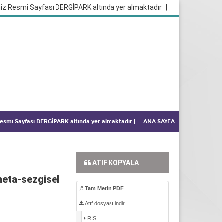
iz Resmi Sayfası DERGİPARK altında yer almaktadır
|
 Resmi Sayfası DERGİPARK altında yer almaktadır
|
ANA SAYFA
ATIF KOPYALA
meta-sezgisel
Tam Metin PDF
Atıf dosyası indir
RIS