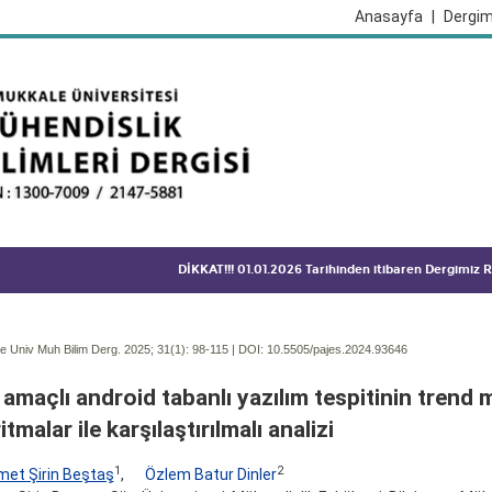
Anasayfa
|
Dergim
DİKKAT!!! 01.01.2026 Tarihinden itibaren Dergimiz
 Univ Muh Bilim Derg. 2025; 31(1):
98-115 | DOI:
10.5505/pajes.2024.93646
amaçlı android tabanlı yazılım tespitinin trend 
itmalar ile karşılaştırılmalı analizi
1
2
et Şirin Beştaş
,
Özlem Batur Dinler