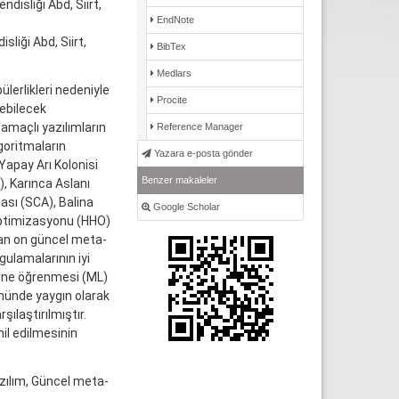
disliği Abd, Siirt,
EndNote
sliği Abd, Siirt,
BibTex
Medlars
lerlikleri nedeniyle
Procite
debilecek
amaçlı yazılımların
Reference Manager
goritmaların
Yazara e-posta gönder
apay Arı Kolonisi
Benzer makaleler
, Karınca Aslanı
sı (SCA), Balina
Google Scholar
Optimizasyonu (HHO)
kan on güncel meta-
gulamalarının iyi
kine öğrenmesi (ML)
ümünde yaygın olarak
ılaştırılmıştır.
il edilmesinin
zılım, Güncel meta-