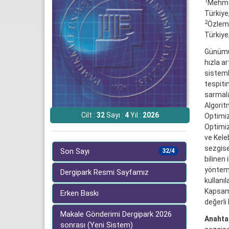
1
Mehmet
Türkiye
2
Özlem B
Türkiye
Günümüz
hızla ar
sisteml
tespiti
sarmala
Algorit
Cilt :
32
Sayı :
4
Yıl :
2026
Optimiz
Optimiz
ve Kele
sezgisel
Son Sayı
32/4
bilinen
yöntemi
Dergipark Resmi Sayfamız
kullanıl
Kapsaml
Erken Baskı
değerli
Makale Gönderimi Dergipark 2026
Anahtar
sonrası (Yeni Sistem)