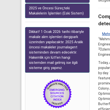
sezgise
2025 ve Öncesi Süreçteki
Makalelerin İşlemleri (Eski Sistem)
Comp
detec
Dikkat! 1 Ocak 2026 tarihi itibariyle
Mehm
makale alım işlemleri dergipark
1
Mehmet
üzerinden yapılacaktır. 2025 Aralık
Enginee
öncesi makaleler journalagent
2
Özlem 
sisteminden devam edecektir.
Enginee
Hakemlik için lütfen hangi
sistemden mail gelmiş ise ilgili
Today, 
sisteme giriş yapınız.
popular
by day.
feature
promine
Colony 
Optimis
Optimis
Butterf
efficie