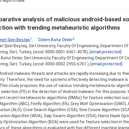
l algoritmalar
arative analysis of malicious android-based s
tion with trending metaheuristic algorithms
1
2
et Şirin Beştaş
,
Özlem Batur Dinler
 Şirin Beştaş, Siirt University, Faculty Of Engineering, Department 
ring, Siirt, Turkey, (orcıd: 0000-0001-6561-4378),
[email protected]
Batur Di̇nler, Siirt University, Faculty Of Engineering, Department Of 
ring, Siirt, Turkey, (orcıd: 0000-0002-2955-6761 ),
[email protected]
Android malware threats and attacks are rapidly increasing due to the
ity. Therefore, the need for systems effectively detecting malware is 
 This study proposes the use of various trending metaheuristic algori
 selection (FS) in the detection of Android malware. For this purpose,
nt recent metaheuristic algorithms (RMAs) for feature selection such
Algorithm (ABC), Firefly Algorithm (FA), Grey Wolf Optimisation (GWO), 
ation (ALO), Crow Search Algorithm (CSA), Sine Cosine Algorithm (SCA
ation Algorithm (WOA), Salp Swarm Algorithm (SSA), Harris Hawk Opt
ly Optimization Algorithm (BOA) were used for feature selection in thi
ncy of these algorithms is evaluated with five different machine lear