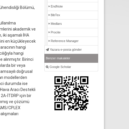
EndNote
Mühendisliği Bölümü,
BibTex
ullanılma
Medlars
emlerini akademik ve
Procite
 iki aşamalı İHA
sini en küçükleyecek
Reference Manager
 aracının hangi
Yazara e-posta gönder
ılığıyla hangi
Benzer makaleler
 alınmıştır. Birinci
larda bir veya
Google Scholar
 tamsayılı doğrusal
olan modellerden
nci durumda ise
 Hava Aracı Destekli
 2A-İTDRP için bir
alınmış ve çözümü
 GAMS/CPLEX
alışmaları