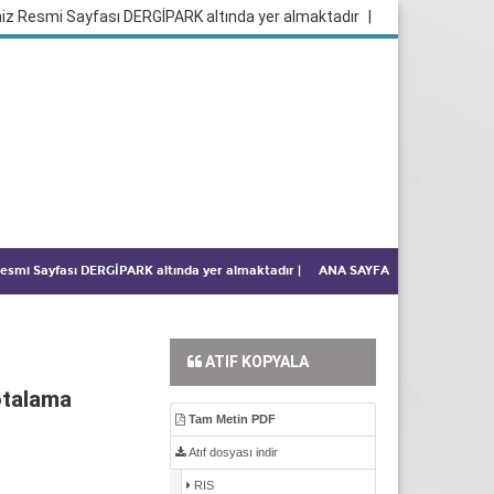
iz Resmi Sayfası DERGİPARK altında yer almaktadır
|
 Resmi Sayfası DERGİPARK altında yer almaktadır
|
ANA SAYFA
ATIF KOPYALA
rotalama
Tam Metin PDF
Atıf dosyası indir
RIS