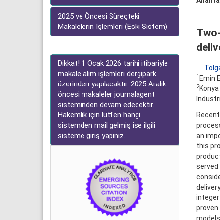
Anahtar
2025 ve Öncesi Süreçteki
Makalelerin İşlemleri (Eski Sistem)
Two-
deliv
Dikkat! 1 Ocak 2026 tarihi itibariyle
Tolga
makale alım işlemleri dergipark
1
Emin E
üzerinden yapılacaktır. 2025 Aralık
2
Konya 
öncesi makaleler journalagent
Industr
sisteminden devam edecektir.
Hakemlik için lütfen hangi
Recentl
sistemden mail gelmiş ise ilgili
process
sisteme giriş yapınız.
an impo
this pr
product
served 
conside
deliver
integer
proven 
models 