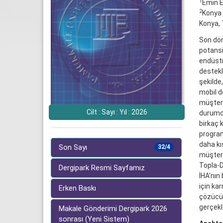
1
Emin E
2
Konya 
Konya, 
Son dön
potansi
endüstr
destekl
şekilde
mobil d
müşteril
Cilt : Sayı : Yıl : 2026
durumda
birkaç k
program
daha kı
Son Sayı
32/4
müşteri
Topla-D
Dergipark Resmi Sayfamız
İHA’nın
için ka
Erken Baskı
çözücüs
gerçekle
Makale Gönderimi Dergipark 2026
sonrası (Yeni Sistem)