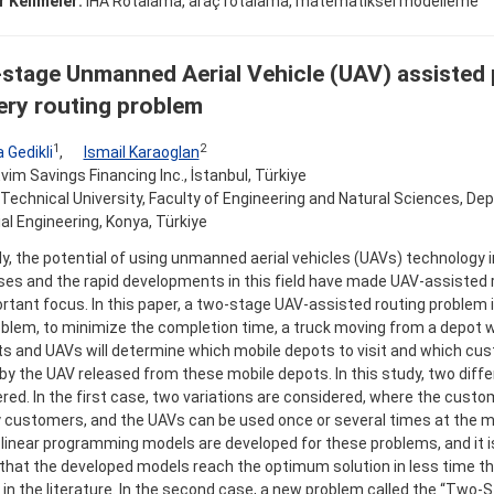
 Kelimeler:
İHA Rotalama, araç rotalama, matematiksel modelleme
stage Unmanned Aerial Vehicle (UAV) assisted 
ery routing problem
1
2
 Gedikli
,
Ismail Karaoglan
vim Savings Financing Inc., İstanbul, Türkiye
Technical University, Faculty of Engineering and Natural Sciences, De
ial Engineering, Konya, Türkiye
y, the potential of using unmanned aerial vehicles (UAVs) technology in
es and the rapid developments in this field have made UAV-assisted 
rtant focus. In this paper, a two-stage UAV-assisted routing problem i
oblem, to minimize the completion time, a truck moving from a depot 
s and UAVs will determine which mobile depots to visit and which cus
by the UAV released from these mobile depots. In this study, two diff
red. In the first case, two variations are considered, where the custo
y customers, and the UAVs can be used once or several times at the m
 linear programming models are developed for these problems, and it i
that the developed models reach the optimum solution in less time th
in the literature. In the second case, a new problem called the “Tw