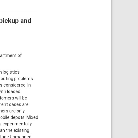
pickup and
partment of
 logistics
routing problems
s considered. In
with loaded
tomers will be
erent cases are
mers are only
obile depots. Mixed
s experimentally
an the existing
o-Stage Unmanned