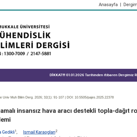
Anasayfa
|
Dergim
DİKKAT!!! 01.01.2026 Tarihinden itibaren Dergimiz
 Univ Muh Bilim Derg. 2026; 32(1):
91-107 | DOI:
10.5505/pajes.2025.22378
şamalı insansız hava aracı destekli topla-dağıt 
lemi
1
2
 Gedikli
,
Ismail Karaoglan