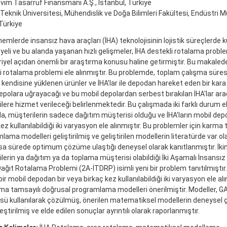
vim Tasarruf Finansmanı A.Ş., İstanbul, Türkiye
Teknik Üniversitesi, Mühendislik ve Doğa Bilimleri Fakültesi, Endüstri 
Türkiye
emlerde insansız hava araçları (İHA) teknolojisinin lojistik süreçlerde k
yeli ve bu alanda yaşanan hızlı gelişmeler, İHA destekli rotalama probl
iyel açıdan önemli bir araştırma konusu haline getirmiştir. Bu makalede,
i rotalama problemi ele alınmıştır. Bu problemde, toplam çalışma süre
, kendisine yüklenen ürünler ve İHA’lar ile depodan hareket eden bir kara
epolara uğrayacağı ve bu mobil depolardan serbest bırakılan İHA'lar arac
ere hizmet verileceği belirlenmektedir. Bu çalışmada iki farklı durum ele
, müşterilerin sadece dağıtım müşterisi olduğu ve İHA’ların mobil depo
ez kullanılabildiği iki varyasyon ele alınmıştır. Bu problemler için karma
lama modelleri geliştirilmiş ve geliştirilen modellerin literatürde var 
sa sürede optimum çözüme ulaştığı deneysel olarak kanıtlanmıştır. İki
lerin ya dağıtım ya da toplama müşterisi olabildiği İki Aşamalı İnsansız
ağıt Rotalama Problemi (2A-İTDRP) isimli yeni bir problem tanıtılmıştır.
 bir mobil depodan bir veya birkaç kez kullanılabildiği iki varyasyon ele 
rma tamsayılı doğrusal programlama modelleri önerilmiştir. Modeller,
ü kullanılarak çözülmüş, önerilen matematiksel modellerin deneysel ç
ştirilmiş ve elde edilen sonuçlar ayrıntılı olarak raporlanmıştır.