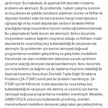
getirmiştir. Bu makalede, iki aşamalı İHA destekli rotalama
problemi ele alınmıştır. Bu problemde, toplam çalışma süresini
en küçükleyecek şekilde, kendisine yüklenen ürünler ve İHA’lar ile
depodan hareket eden bir kara aracının hangi mobil depolara
uğrayacağı ve bu mobil depolardan serbest bırakılan İHA'lar
aracılığıyla hangi müşterilere hizmet verileceği belirlenmektedir.
Bu çalışmada iki farklı durum ele alınmıştır. Birinci durumda,
müşterilerin sadece dağıtım müşterisi olduğu ve İHA’ların mobil
depolarda bir veya birkaç kez kullanılabildiği iki varyasyon ele
alınmıştır. Bu problemler için karma tamsayılı doğrusal
programlama modelleri geliştirilmiş ve geliştirilen modellerin
literatürde var olan modellerden daha kısa sürede optimum
çözüme ulaştığı deneysel olarak kanıtlanmıştır. İkinci durumda
ise müşterilerin ya dağıtım ya da toplama müşterisi olabildiği İki
Aşamalı İnsansız Hava Aracı Destekli Topla-Dağıt Rotalama
Problemi (2A-İTDRP) isimli yeni bir problem tanıtılmıştır. 2A-
İTDRP için bir İHA’nın bir mobil depodan bir veya birkaç kez
kullanılabildiği iki varyasyon ele alınmış ve çözümü için karma
tamsayılı doğrusal programlama modelleri önerilmiştir. Modeller,
GAMS/CPLEX çözücüsü kullanılarak çözülmüş, önerilen
matematiksel modellerin deneysel çalışmaları gerçekleştirilmiş