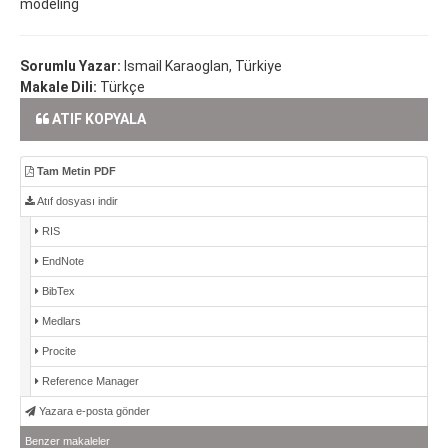
modeling
Sorumlu Yazar:
Ismail Karaoglan, Türkiye
Makale Dili:
Türkçe
ATIF KOPYALA
Tam Metin PDF
Atıf dosyası indir
RIS
EndNote
BibTex
Medlars
Procite
Reference Manager
Yazara e-posta gönder
Benzer makaleler