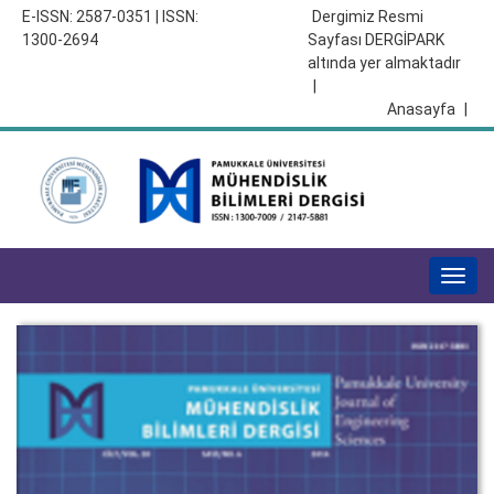
E-ISSN: 2587-0351 | ISSN:
Dergimiz Resmi
1300-2694
Sayfası DERGİPARK
altında yer almaktadır
|
Anasayfa
|
Togg
navig