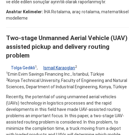
ve elde edilen sonuçlar ayrıntılı olarak raporlanmıştır.
Anahtar Kelimeler:
İHA Rotalama, araç rotalama, matematiksel
modelleme
Two-stage Unmanned Aerial Vehicle (UAV)
assisted pickup and delivery routing
problem
1
2
Tolga Gedikli
,
Ismail Karaoglan
1
Emin Evim Savings Financing Inc., İstanbul, Türkiye
2
Konya Technical University, Faculty of Engineering and Natural
Sciences, Department of Industrial Engineering, Konya, Türkiye
Recently, the potential of using unmanned aerial vehicles
(UAVs) technology in logistics processes and the rapid
developments in this field have made UAV-assisted routing
problems an important focus. In this paper, a two-stage UAV-
assisted routing problem is considered. In this problem, to
minimize the completion time, a truck moving from a depot
with loaded products and UAVs will determine which mobile