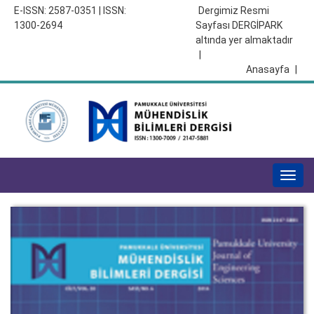
E-ISSN: 2587-0351 | ISSN:
Dergimiz Resmi
1300-2694
Sayfası DERGİPARK
altında yer almaktadır
|
Anasayfa
|
Togg
navig