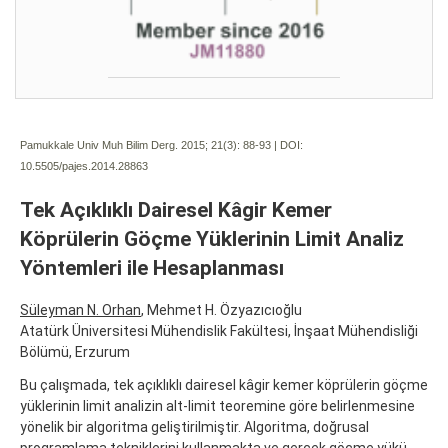
Pamukkale Univ Muh Bilim Derg. 2015; 21(3):
88-93 | DOI:
10.5505/pajes.2014.28863
Tek Açıklıklı Dairesel Kâgir Kemer
Köprülerin Göçme Yüklerinin Limit Analiz
Yöntemleri ile Hesaplanması
Süleyman N. Orhan
, Mehmet H. Özyazıcıoğlu
Atatürk Üniversitesi Mühendislik Fakültesi, İnşaat Mühendisliği
Bölümü, Erzurum
Bu çalışmada, tek açıklıklı dairesel kâgir kemer köprülerin göçme
yüklerinin limit analizin alt-limit teoremine göre belirlenmesine
yönelik bir algoritma geliştirilmiştir. Algoritma, doğrusal
programlama tekniklerini kullanmakta ve gerçek göçme yükü