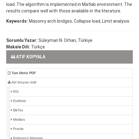
load. The algorithm is implemented in Matlab environment. The
results compare well with those available in the literature.
Keywords:
Masonry arch bridges, Collapse load, Limit analysis
Sorumlu Yazar:
Süleyman N. Orhan, Türkiye
Makale Dili:
Türkçe
ATIF KOPYALA
Tam Metin PDF
Atıf dosyası indir
RIS
EndNote
BibTex
Medlars
Procite
Reference Manager