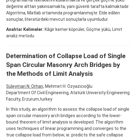
değerine alttan yakınsamakta, yani güvenli tarafta kalmaktadır.
Algoritma, Matlab ortamında programlanmıştır. Elde edilen
sonuçlar, literatürdeki mevcut sonuçlarla uyumludur.
Anahtar Kelimeler:
Kâgir kemer köprüler, Göçme yükü, Limit
analiz metodu
Determination of Collapse Load of Single
Span Circular Masonry Arch Bridges by
the Methods of Limit Analysis
Süleyman N. Orhan
, Mehmet H. Özyazıcıoğlu
Department Of Civil Engineering, Atatürk University Engineering
Faculty, Erzurum,turkey
In this study, an algorithm to assess the collapse load of single
span circular masonry arch bridges according to the lower-
bound theorem of limit analysis is developed. The algorithm
uses techniques of linear programming and converges to the
true collapse load from below; ie. predicts the safe collapse