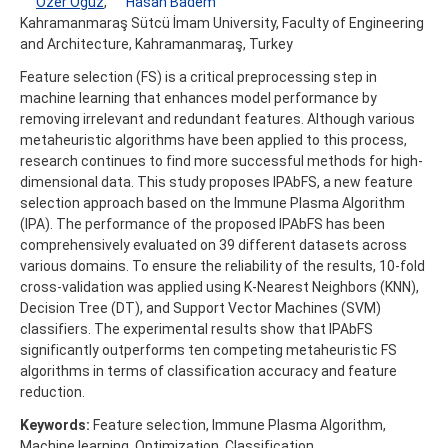
Özer Oğuz
,
Hasan Badem
Kahramanmaraş Sütcü İmam University, Faculty of Engineering
and Architecture, Kahramanmaraş, Turkey
Feature selection (FS) is a critical preprocessing step in
machine learning that enhances model performance by
removing irrelevant and redundant features. Although various
metaheuristic algorithms have been applied to this process,
research continues to find more successful methods for high-
dimensional data. This study proposes IPAbFS, a new feature
selection approach based on the Immune Plasma Algorithm
(IPA). The performance of the proposed IPAbFS has been
comprehensively evaluated on 39 different datasets across
various domains. To ensure the reliability of the results, 10-fold
cross-validation was applied using K-Nearest Neighbors (KNN),
Decision Tree (DT), and Support Vector Machines (SVM)
classifiers. The experimental results show that IPAbFS
significantly outperforms ten competing metaheuristic FS
algorithms in terms of classification accuracy and feature
reduction.
Keywords:
Feature selection, Immune Plasma Algorithm,
Machine learning, Optimization, Classification