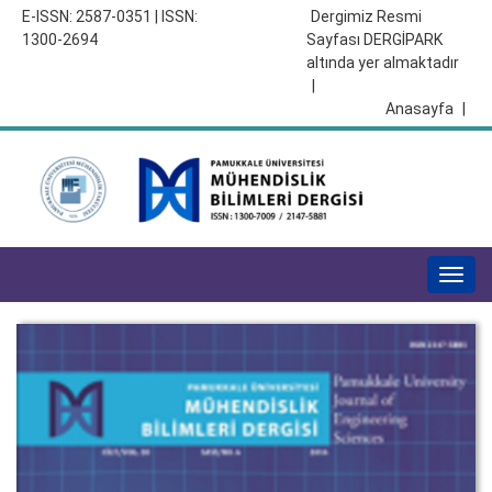
E-ISSN: 2587-0351 | ISSN:
Dergimiz Resmi
1300-2694
Sayfası DERGİPARK
altında yer almaktadır
|
Anasayfa
|
Togg
navig