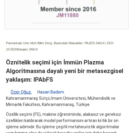
Pamukkale Univ Muh Bilim Derg. Baskıdaki Makaleler: PAJES-34614 | DOI:
10.65206/pajes.34614
Öznitelik seçimi için İmmün Plazma
Algoritmasına dayalı yeni bir metasezgisel
yaklaşım: IPAbFS
Özer Oğuz
,
Hasan Badem
Kahramanmaraş Sütçü İmam Üniversitesi, Mühendislik ve
Mimarlık Fakültesi, Kahramanmaraş, Türkiye
Özellik seçimi (FS), makine öğreniminde, alakasız ve gereksiz
özellikleri kaldırarak model performansını artıran kritik bir ön
işleme adımıdır. Bu işleme çeşitli metaheuristik algoritmalar
uygulanmış olsa da yüksek boyutlu veriler için daha başarılı