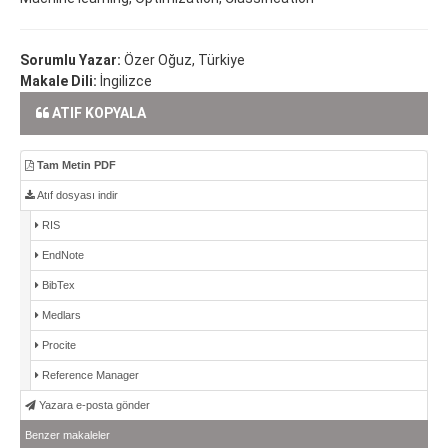
Sorumlu Yazar:
Özer Oğuz, Türkiye
Makale Dili:
İngilizce
ATIF KOPYALA
Tam Metin PDF
Atıf dosyası indir
RIS
EndNote
BibTex
Medlars
Procite
Reference Manager
Yazara e-posta gönder
Benzer makaleler