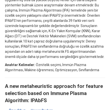
yöntemler bulmak üzere araştırmalar devam etmektedir. Bu
çalışma, İmmün Plazma Algoritması (IPA) temelinde yeni bir
özellik seçimi yaklaşımı olan IPAbFS'yi önermektedir. Önerilen
IPAbFS'nin performansı, çeşitli alanlarda 39 farklı veri seti
üzerinde kapsamlı bir şekilde değerlendirilmiştir. Sonuçların
güvenilirliğini sağlamak için, K-En Yakın Komşular (KNN), Karar
Ağacı (DT) ve Destek Vektör Makineleri (SVM) sınıflandırıcıları
kullanılarak 10 kat çapraz doğrulama uygulanmıştır. Deney
sonuçları, IPAbFS'nin sınıflandırma doğruluğu ve özellik azaltma
açısından on adet rakip metaheuristik FS algoritmasından
önemli ölçüde daha iyi performans sergilediğini göstermektedir.
Anahtar Kelimeler:
Öznitelik seçimi, İmmün Plazma
Algoritması, Makine öğrenmesi, Optimizasyon, Sınıflandırma
A new metaheuristic approach for feature
selection based on Immune Plasma
Algorithm: IPAbFS