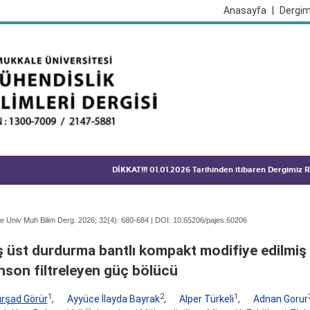
Anasayfa
|
Dergim
DİKKAT!!! 01.01.2026 Tarihinden itibaren Dergimiz
 Univ Muh Bilim Derg. 2026; 32(4):
680-684 | DOI:
10.65206/pajes.60206
ş üst durdurma bantlı kompakt modifiye edilmiş
nson filtreleyen güç bölücü
1
2
1
ürşad Görür
,
Ayyüce İlayda Bayrak
,
Alper Türkeli
,
Adnan Gorur