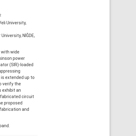
2
li University,
University, NİĞDE,
 with wide
kinson power
ator (SIR)-loaded
suppressing
 is extended up to
 verify the
 exhibit an
fabricated circuit
he proposed
fabrication and
pband.