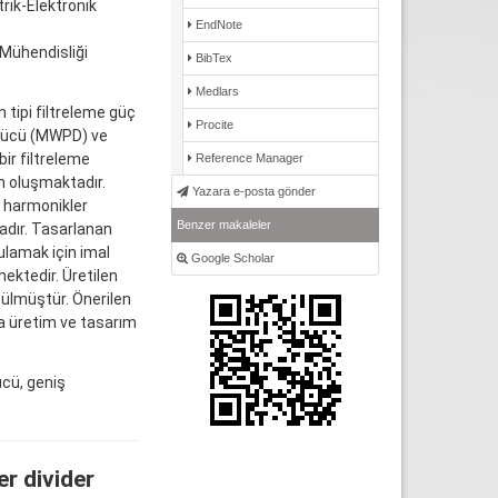
rik-Elektronik
EndNote
 Mühendisliği
BibTex
Medlars
tipi filtreleme güç
Procite
ölücü (MWPD) ve
ir filtreleme
Reference Manager
n oluşmaktadır.
Yazara e-posta gönder
a harmonikler
Benzer makaleler
adır. Tasarlanan
lamak için imal
Google Scholar
ektedir. Üretilen
çülmüştür. Önerilen
 üretim ve tasarım
ücü, geniş
r divider