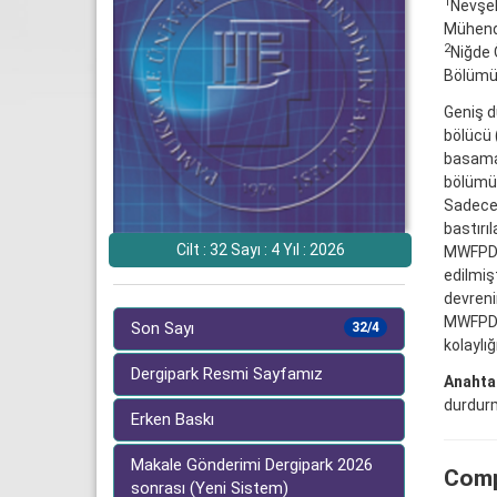
1
Nevşeh
Mühend
2
Niğde 
Bölümü
Geniş d
bölücü 
basamak
bölümün
Sadece 
bastırı
Cilt : 32 Sayı : 4 Yıl : 2026
MWFPD a
edilmiş
devreni
MWFPD s
Son Sayı
32/4
kolaylı
Dergipark Resmi Sayfamız
Anahtar
durdur
Erken Baskı
Makale Gönderimi Dergipark 2026
Comp
sonrası (Yeni Sistem)