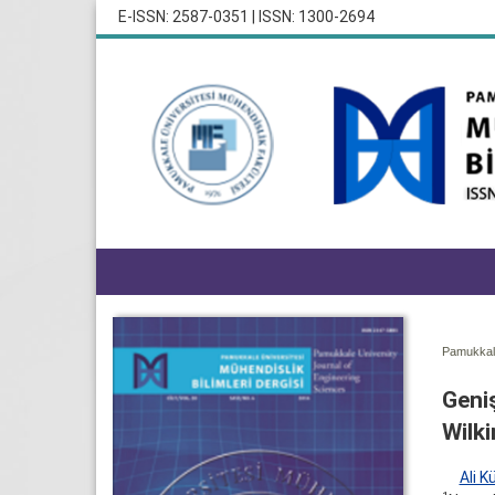
E-ISSN: 2587-0351 | ISSN: 1300-2694
Pamukkale
Geni
Wilki
Ali K