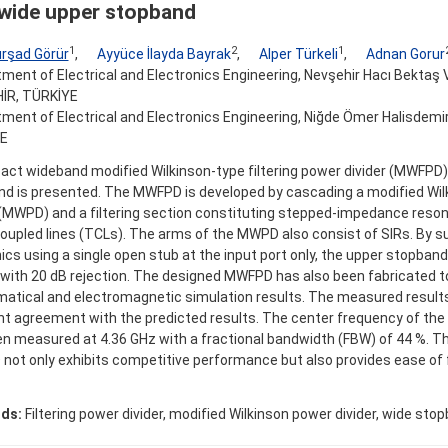
 wide upper stopband
1
2
1
ürşad Görür
,
Ayyüce İlayda Bayrak
,
Alper Türkeli
,
Adnan Gorur
ment of Electrical and Electronics Engineering, Nevşehir Hacı Bektaş Ve
İR, TÜRKİYE
ment of Electrical and Electronics Engineering, Niğde Ömer Halisdemir 
E
ct wideband modified Wilkinson-type filtering power divider (MWFPD)
d is presented. The MWFPD is developed by cascading a modified Wil
 (MWPD) and a filtering section constituting stepped-impedance reson
oupled lines (TCLs). The arms of the MWPD also consist of SIRs. By 
cs using a single open stub at the input port only, the upper stopband
with 20 dB rejection. The designed MWFPD has also been fabricated to
tical and electromagnetic simulation results. The measured results
nt agreement with the predicted results. The center frequency of the 
n measured at 4.36 GHz with a fractional bandwidth (FBW) of 44 %. T
ot only exhibits competitive performance but also provides ease of 
ds:
Filtering power divider, modified Wilkinson power divider, wide sto