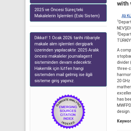
with
2025 ve Öncesi Süreçteki
Makalelerin İşlemleri (Eski Sistem)
Ali K
1
Depart
NEVŞEH
2
Depart
Dikkat! 1 Ocak 2026 tarihi itibariyle
TÜRKİY
makale alım işlemleri dergipark
üzerinden yapılacaktır. 2025 Aralık
A compa
öncesi makaleler journalagent
stopban
sisteminden devam edecektir.
divider
Hakemlik için lütfen hangi
three-c
sistemden mail gelmiş ise ilgili
harmoni
sisteme giriş yapınız.
20 GHz 
mathema
excelle
has bee
MWFPD n
design.
Keywor