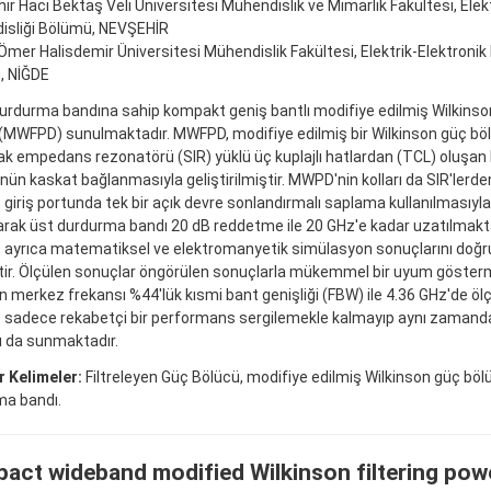
ir Hacı Bektaş Veli Üniversitesi Mühendislik ve Mimarlık Fakültesi, Elekt
isliği Bölümü, NEVŞEHİR
Ömer Halisdemir Üniversitesi Mühendislik Fakültesi, Elektrik-Elektronik
, NİĞDE
urdurma bandına sahip kompakt geniş bantlı modifiye edilmiş Wilkinson 
(MWFPD) sunulmaktadır. MWFPD, modifiye edilmiş bir Wilkinson güç b
 empedans rezonatörü (SIR) yüklü üç kuplajlı hatlardan (TCL) oluşan b
ün kaskat bağlanmasıyla geliştirilmiştir. MWPD'nin kolları da SIR'lerde
giriş portunda tek bir açık devre sonlandırmalı saplama kullanılmasıyl
larak üst durdurma bandı 20 dB reddetme ile 20 GHz'e kadar uzatılmakt
yrıca matematiksel ve elektromanyetik simülasyon sonuçlarını doğru
tir. Ölçülen sonuçlar öngörülen sonuçlarla mükemmel bir uyum gösterm
n merkez frekansı %44'lük kısmi bant genişliği (FBW) ile 4.36 GHz'de öl
adece rekabetçi bir performans sergilemekle kalmayıp aynı zamanda
ğı da sunmaktadır.
 Kelimeler:
Filtreleyen Güç Bölücü, modifiye edilmiş Wilkinson güç böl
ma bandı.
act wideband modified Wilkinson filtering powe