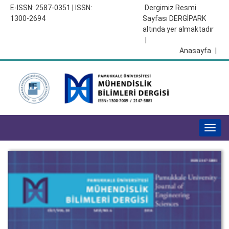
E-ISSN: 2587-0351 | ISSN:
Dergimiz Resmi
1300-2694
Sayfası DERGİPARK
altında yer almaktadır
|
Anasayfa
|
Togg
navig