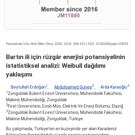
Pamukkale Univ Muh Bilim Derg. 2026; 32(4):
606-615 | DOI:
10.65206/pajes.63833
Bartın ili için rüzgâr enerjisi potansiyelinin
istatistiksel analizi: Weibull dağılımı
yaklaşımı
1
2
3
Beytullah Erdoğan
,
Abdulsamed Güneş
,
Arda Karaoğlu
1
Zonguldak Bülent Ecevit Üniversitesi, Mühendislik Fakültesi,
Makine Mühendisliği, Zonguldak
2
Fırat Üniversitesi, Eosb Myo, Elektrik Ve Enerji Bölümü, Elazığ
3
Zonguldak Bülent Ecevit Üniversitesi, Mühendislik Fakültesi,
Makine Mühendisliği, Zonguldak, Türkiye
Bu çalışmada, Türkiye’nin en kuzeyinde yer alan Karadeniz
Bölgesi’nin Bartın ilindeki rüzgâr enerjisi potansiyelinin