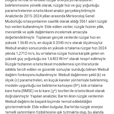
belirlenmesine yönelik olarak, rüzgâr hızı ve güç yoğunluğu
parametrelerinin istatistiksel analizi gerçekleştirilmiştir.
Analizlerde 2015-2024 yılları arasında Meteoroloji Genel
Müdürlüğü istasyonlarının saatlik olarak aldığı 3561 adet rüzgâr
hızı verileri kullanılmıştır. Elde edilen veriler, rüzgâr hızının yıllık,
mevsimlik ve aylık dağılımlarını incelemek amacıyla
değerlendirilmiştir. Toplanan gerçek verilerde rüzgar hızı en
yüksek 1.5645 m/s, en düşük 0.3345 m/s olarak ölçülmüştür.
Weibull analizi sonucunda en yüksek ortalama rüzgar hızı 2024
yılında 1,2712 m/s, bu ortalama rüzgar hızına karşılık gelen en
yüksek güç yoğunluğu ise 1,6453 W/m² olarak tespit edilmiştir.
Rüzgâr hızlarının istatistiksel modellemesi için literatürde
sıklıkla tercih edilen ve güvenilir sonuçlar sunduğu bilinen Weibull
dağılım fonksiyonu kullanılmıştır. Weibull dağılımının şekil (k) ve
ölçek (c) parametreleri, en küçük kareler yöntemiyle belirlenmiş;
modelin uygunluğu ise belirleme katsayısı (R²), kök ortalama
kare hata (RMSE) ve ki-kare (χ²) testleri ile istatistiksel olarak
doğrulanmıştır. Yapılan analizler, Bartın ilinin rüzgâr verilerinin
Weibull dağılımı ile başarılı biçimde temsil edilebildiğini
göstermektedir. Elde edilen bulgular, Bartın’da rüzgâr enerjisi
temelli yatırımların fizibilitesine ışık tutmakta olup, bu alanda