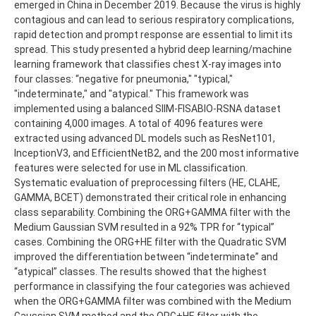
emerged in China in December 2019. Because the virus is highly
contagious and can lead to serious respiratory complications,
rapid detection and prompt response are essential to limit its
spread. This study presented a hybrid deep learning/machine
learning framework that classifies chest X-ray images into
four classes: “negative for pneumonia," "typical,"
"indeterminate," and "atypical." This framework was
implemented using a balanced SIIM-FISABIO-RSNA dataset
containing 4,000 images. A total of 4096 features were
extracted using advanced DL models such as ResNet101,
InceptionV3, and EfficientNetB2, and the 200 most informative
features were selected for use in ML classification.
Systematic evaluation of preprocessing filters (HE, CLAHE,
GAMMA, BCET) demonstrated their critical role in enhancing
class separability. Combining the ORG+GAMMA filter with the
Medium Gaussian SVM resulted in a 92% TPR for “typical”
cases. Combining the ORG+HE filter with the Quadratic SVM
improved the differentiation between “indeterminate” and
“atypical” classes. The results showed that the highest
performance in classifying the four categories was achieved
when the ORG+GAMMA filter was combined with the Medium
Gaussian SVM method and the ORG+HE filter with the