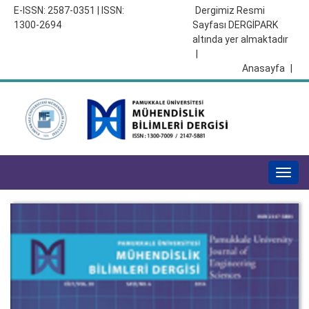
E-ISSN: 2587-0351 | ISSN:
Dergimiz Resmi
1300-2694
Sayfası DERGİPARK
altında yer almaktadır
|
Anasayfa
|
Togg
navig