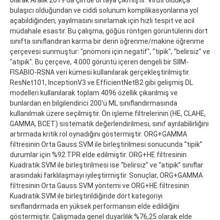
bulaşıcı olduğundan ve ciddi solunum komplikasyonlarına yol
açabildiğinden, yayılmasını sınırlamak için hızlı tespit ve acil
müdahale esastır. Bu çalışma, göğüs röntgen görüntülerini dört
sınıfta sınıflandıran karma bir derin öğrenme/makine öğrenme
çerçevesi sunmuştur: "pnömoni için negatif", "tipik", "belirsiz" ve
"atipik". Bu çerçeve, 4.000 görüntü içeren dengeli bir SIIM-
FISABIO-RSNA veri kümesi kullanılarak gerçekleştirilmiştir.
ResNet101, InceptionV3 ve EfficientNetB2 gibi gelişmiş DL
modelleri kullanılarak toplam 4096 özellik çıkarılmış ve
bunlardan en bilgilendirici 200'ü ML sınıflandırmasında
kullanılmak üzere seçilmiştir. Ön işleme filtrelerinin (HE, CLAHE,
GAMMA, BCET) sistematik değerlendirilmesi, sınıf ayrılabilirliğini
artırmada kritik rol oynadığını göstermiştir. ORG+GAMMA
filtresinin Orta Gauss SVM ile birleştirilmesi sonucunda “tipik”
durumlar için %92 TPR elde edilmiştir. ORG+HE filtresinin
Kuadratik SVM ile birleştirilmesi ise “belirsiz” ve “atipik” sınıflar
arasındaki farklılaşmayı iyileştirmiştir. Sonuçlar, ORG+GAMMA
filtresinin Orta Gauss SVM yöntemi ve ORG+HE filtresinin
Kuadratik SVM ile birleştirildiğinde dört kategoriyi
sınıflandırmada en yüksek performansın elde edildiğini
göstermiştir. Çalışmada genel duyarlılık %76,25 olarak elde