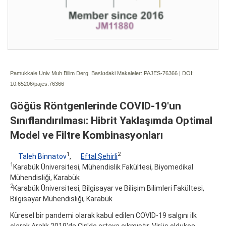
Pamukkale Univ Muh Bilim Derg. Baskıdaki Makaleler: PAJES-76366 | DOI:
10.65206/pajes.76366
Göğüs Röntgenlerinde COVID-19'un
Sınıflandırılması: Hibrit Yaklaşımda Optimal
Model ve Filtre Kombinasyonları
1
2
Taleh Binnatov
,
Eftal Şehirli
1
Karabük Üniversitesi, Mühendislik Fakültesi, Biyomedikal
Mühendisliği, Karabük
2
Karabük Üniversitesi, Bilgisayar ve Bilişim Bilimleri Fakültesi,
Bilgisayar Mühendisliği, Karabük
Küresel bir pandemi olarak kabul edilen COVID-19 salgını ilk
olarak Aralık 2019'da Çin'de ortaya çıkmıştır. Virüs oldukça