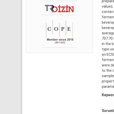
prepare
values,
content
fermen
beverag
beverag
average
707.70 
in the 
type us
on EC50
ferment
were de
to the 
sample.
propert
parame
Keywor
Soruml