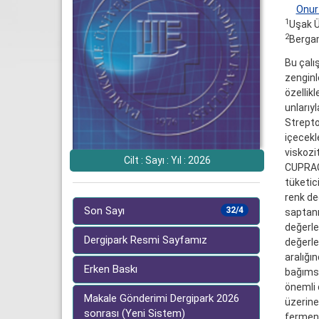
Onur
1
Uşak Ü
2
Bergam
Bu çalı
zenginl
özellik
unlarıy
Strepto
içecekl
viskozi
Cilt : Sayı : Yıl : 2026
CUPRAC 
tüketic
renk de
Son Sayı
32/4
saptanm
değerle
Dergipark Resmi Sayfamız
değerle
aralığı
Erken Baskı
bağımsı
önemli 
Makale Gönderimi Dergipark 2026
üzerine
sonrası (Yeni Sistem)
ferment