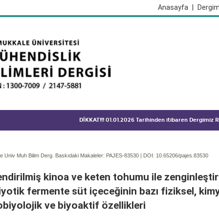
Anasayfa
|
Dergim
DİKKAT!!! 01.01.2026 Tarihinden itibaren Dergimiz
 Univ Muh Bilim Derg. Baskıdaki Makaleler: PAJES-83530 | DOI:
10.65206/pajes.83530
ndirilmiş kinoa ve keten tohumu ile zenginleştir
yotik fermente süt içeceğinin bazı fiziksel, kimy
biyolojik ve biyoaktif özellikleri