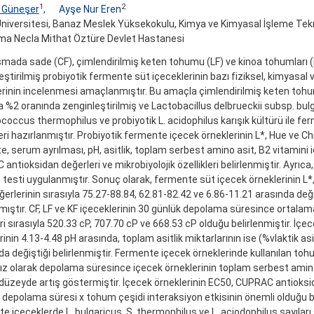
1
2
 Güneşer
,
Ayşe Nur Eren
niversitesi, Banaz Meslek Yüksekokulu, Kimya ve Kimyasal İşleme Tekn
a Necla Mithat Öztüre Devlet Hastanesi
şmada sade (CF), çimlendirilmiş keten tohumu (LF) ve kinoa tohumları (K
eştirilmiş probiyotik fermente süt içeceklerinin bazı fiziksel, kimyasal 
lerinin incelenmesi amaçlanmıştır. Bu amaçla çimlendirilmiş keten to
la %2 oranında zenginleştirilmiş ve Lactobacillus delbrueckii subsp. bul
coccus thermophilus ve probiyotik L. acidophilus karışık kültürü ile fe
eri hazırlanmıştır. Probiyotik fermente içecek örneklerinin L*, Hue ve C
te, serum ayrılması, pH, asitlik, toplam serbest amino asit, B2 vitamini i
antioksidan değerleri ve mikrobiyolojik özellikleri belirlenmiştir. Ayrıca
i testi uygulanmıştır. Sonuç olarak, fermente süt içecek örneklerinin L
ğerlerinin sırasıyla 75.27-88.84, 62.81-82.42 ve 6.86-11.21 arasında değ
ıştır. CF, LF ve KF içeceklerinin 30 günlük depolama süresince ortalam
ri sırasıyla 520.33 cP, 707.70 cP ve 668.53 cP olduğu belirlenmiştir. İçec
rinin 4.13-4.48 pH arasında, toplam asitlik miktarlarının ise (%vlaktik a
nda değiştiği belirlenmiştir. Fermente içecek örneklerinde kullanılan to
z olarak depolama süresince içecek örneklerinin toplam serbest amino
düzeyde artış göstermiştir. İçecek örneklerinin EC50, CUPRAC antioksi
 depolama süresi x tohum çeşidi interaksiyon etkisinin önemli olduğu
e içeceklerde L. bulgaricus, S. thermophilus ve L. aciodophilus sayıları 