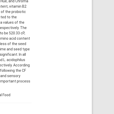
*, Hue, and Chroma
ntent, vitamin B2
of the probiotic
ted to the
a values of the
espectively. The
to be 520.33 cP,
 amino acid content
less of the seed
time and seed type
nificant. In all
d L. acidophilus
ectively. According
following the CF
l and sensory
e important process
al Food