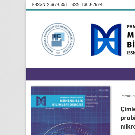
E-ISSN: 2587-0351 | ISSN: 1300-2694
Pamukkale
Çimle
probi
mikro