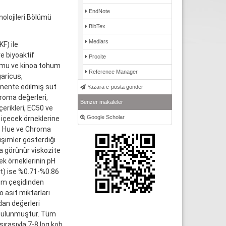
EndNote
olojileri Bölümü
BibTex
Medlars
F) ile
ve biyoaktif
Procite
humu ve kinoa tohum
Reference Manager
garicus,
rmente edilmiş süt
Yazara e-posta gönder
hroma değerleri,
Benzer makaleler
çerikleri, EC50 ve
Google Scholar
, içecek örneklerine
*, Hue ve Chroma
işimler gösterdiği
a görünür viskozite
ek örneklerinin pH
sit) ise %0.71-%0.86
hum çeşidinden
 asit miktarları
dan değerleri
 bulunmuştur. Tüm
sırasıyla 7-8 log kob