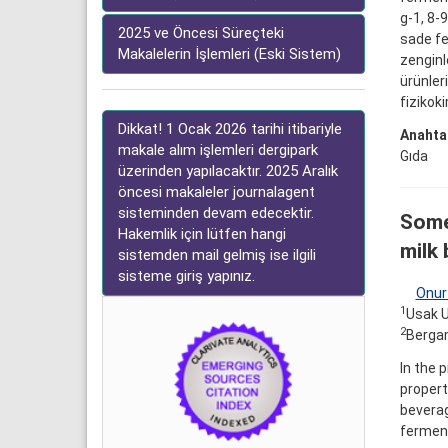
g-1, 8-
2025 ve Öncesi Süreçteki
sade fe
Makalelerin İşlemleri (Eski Sistem)
zenginle
ürünler
fizikok
Dikkat! 1 Ocak 2026 tarihi itibariyle
Anahtar
makale alım işlemleri dergipark
Gıda
üzerinden yapılacaktır. 2025 Aralık
öncesi makaleler journalagent
sisteminden devam edecektir.
Some 
Hakemlik için lütfen hangi
milk
sistemden mail gelmiş ise ilgili
sisteme giriş yapınız.
Onur
1
Usak U
2
Bergam
In the 
propert
beverag
ferment