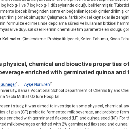
9 log kob g-1 ve 7 log kob g-1 düzeylerinde olduğu belirlenmiştir. Tüketi
rmente içecek örneğinden sonra en beğenilen içecek çimlendirilmiş kin
ştirilmiş örnek olmuştur. Çalışmada, farklı bitkisel kaynaklar ile zengin
inin formülize edilmesinde depolama süresi ve kullanılan bitkisel ham
imyasal ve duyusal özelliklerinin önemli üretim parametreleri olduğu gö
 Kelimeler:
Çimlendirme, Probiyotik İçecek, Keten Tohumu, Kinoa Toh
physical, chemical and bioactive properties of
 beverage enriched with germinated quinoa and 
1
2
 Güneşer
,
Ayşe Nur Eren
niversity, Banaz Vocational School Department of Chemistry and Ch
a Necla Mithat Öztüre Hospital
present study, it was aimed to investigate some physical, chemical, an
ies of plain (CF) probiotic fermented milk beverage, and probiotic fer
es enriched with germinated flaxseed (LF) and quinoa seed (KF). For t
ed milk beverages enriched with 2% germinated flaxseed and quinoa 