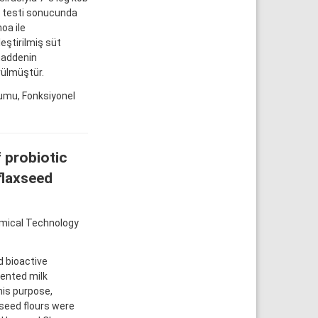
ci testi sonucunda
oa ile
leştirilmiş süt
maddenin
rülmüştür.
umu, Fonksiyonel
 probiotic
flaxseed
emical Technology
d bioactive
mented milk
his purpose,
seed flours were