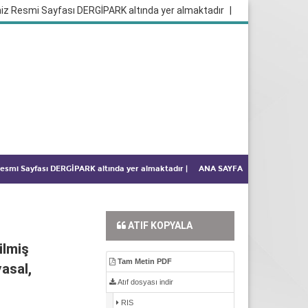
iz Resmi Sayfası DERGİPARK altında yer almaktadır
|
 Resmi Sayfası DERGİPARK altında yer almaktadır
|
ANA SAYFA
ATIF KOPYALA
ilmiş
Tam Metin PDF
asal,
Atıf dosyası indir
RIS