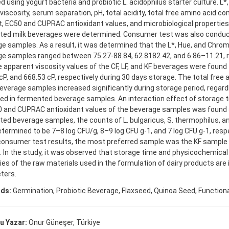
d using yogurt bacteria and probiotic L. acidophilus starter culture. L
 viscosity, serum separation, pH, total acidity, total free amino acid co
, EC50 and CUPRAC antioxidant values, and microbiological properties 
ted milk beverages were determined. Consumer test was also conduc
e samples. As a result, it was determined that the L*, Hue, and Chrom
e samples ranged between 75.27-88.84, 62.8182.42, and 6.86–11.21, r
 apparent viscosity values of the CF, LF, and KF beverages were found 
cP, and 668.53 cP, respectively during 30 days storage. The total free
beverage samples increased significantly during storage period, regard
ed in fermented beverage samples. An interaction effect of storage 
 and CUPRAC antioxidant values of the beverage samples was found sig
ed beverage samples, the counts of L. bulgaricus, S. thermophilus, an
termined to be 7–8 log CFU/g, 8–9 log CFU g-1, and 7 log CFU g-1, resp
consumer test results, the most preferred sample was the KF sample 
 In the study, it was observed that storage time and physicochemica
ies of the raw materials used in the formulation of dairy products ar
ters.
ds:
Germination, Probiotic Beverage, Flaxseed, Quinoa Seed, Function
u Yazar:
Onur Güneşer, Türkiye