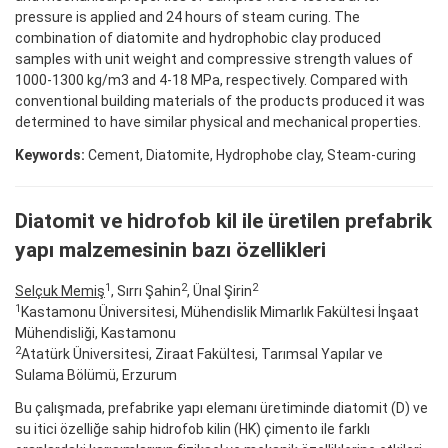
pressure is applied and 24 hours of steam curing. The
combination of diatomite and hydrophobic clay produced
samples with unit weight and compressive strength values of
1000-1300 kg/m3 and 4-18 MPa, respectively. Compared with
conventional building materials of the products produced it was
determined to have similar physical and mechanical properties.
Keywords:
Cement, Diatomite, Hydrophobe clay, Steam-curing
Diatomit ve hidrofob kil ile üretilen prefabrik
yapı malzemesinin bazı özellikleri
1
2
2
Selçuk Memiş
, Sırrı Şahin
, Ünal Şirin
1
Kastamonu Üniversitesi, Mühendislik Mimarlık Fakültesi İnşaat
Mühendisliği, Kastamonu
2
Atatürk Üniversitesi, Ziraat Fakültesi, Tarımsal Yapılar ve
Sulama Bölümü, Erzurum
Bu çalışmada, prefabrike yapı elemanı üretiminde diatomit (D) ve
su itici özelliğe sahip hidrofob kilin (HK) çimento ile farklı