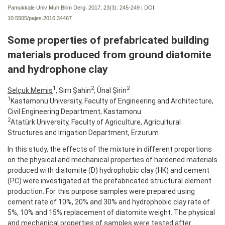
Pamukkale Univ Muh Bilim Derg. 2017; 23(3):
245-249 | DOI:
10.5505/pajes.2016.34467
Some properties of prefabricated building
materials produced from ground diatomite
and hydrophone clay
1
2
2
Selçuk Memiş
, Sırrı Şahin
, Ünal Şirin
1
Kastamonu University, Faculty of Engineering and Architecture,
Civil Engineering Department, Kastamonu
2
Atatürk University, Faculty of Agriculture, Agricultural
Structures and Irrigation Department, Erzurum
In this study, the effects of the mixture in different proportions
on the physical and mechanical properties of hardened materials
produced with diatomite (D) hydrophobic clay (HK) and cement
(PC) were investigated at the prefabricated structural element
production. For this purpose samples were prepared using
cement rate of 10%, 20% and 30% and hydrophobic clay rate of
5%, 10% and 15% replacement of diatomite weight. The physical
and mechanical properties of samples were tested after