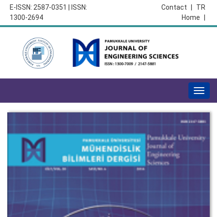
E-ISSN: 2587-0351 | ISSN:
Contact
|
TR
1300-2694
Home
|
Togg
navig