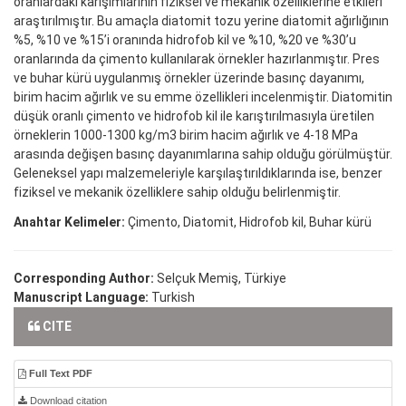
oranlardaki karışımlarının fiziksel ve mekanik özelliklerine etkileri
araştırılmıştır. Bu amaçla diatomit tozu yerine diatomit ağırlığının
%5, %10 ve %15’i oranında hidrofob kil ve %10, %20 ve %30’u
oranlarında da çimento kullanılarak örnekler hazırlanmıştır. Pres
ve buhar kürü uygulanmış örnekler üzerinde basınç dayanımı,
birim hacim ağırlık ve su emme özellikleri incelenmiştir. Diatomitin
düşük oranlı çimento ve hidrofob kil ile karıştırılmasıyla üretilen
örneklerin 1000-1300 kg/m3 birim hacim ağırlık ve 4-18 MPa
arasında değişen basınç dayanımlarına sahip olduğu görülmüştür.
Geleneksel yapı malzemeleriyle karşılaştırıldıklarında ise, benzer
fiziksel ve mekanik özelliklere sahip olduğu belirlenmiştir.
Anahtar Kelimeler:
Çimento, Diatomit, Hidrofob kil, Buhar kürü
Corresponding Author:
Selçuk Memiş, Türkiye
Manuscript Language:
Turkish
CITE
Full Text PDF
Download citation