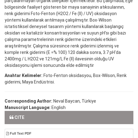
parçalanmayan organik bileşikler içermektedir. Bu çalışmada, Ege
bölgesinde faaliyet gösteren bir maya sanayinin atıksularının,
renk giderimi Foto-Fenton (H2O2 / Fe (II) / UV) oksidasyon
yöntemi kullanılarak arıtılmaya çalışılmıştır. Box-Wilson
istatistiksel deneysel tasarım yöntemi kullanılarak başlangıç
oksidan ve katalizör konsantrasyonları ve suyun pH'sı gibi bazı
çalışma parametrelerinin renk giderme üzerindeki etkileri
araştırılmıştır. Çalışma süresince renk giderimi izlenmiş ve
komple renk giderimi (E =% 100) 120 dakika sonra, 3.7 pH'da
2400mg / L H2O2 ve 121mg/L Fe (II) ilavesinin olduğu UV
oksidasyonu işlemi sonucunda elde edilmiştir
Anahtar Kelimeler:
Foto-Fenton oksidasyou, Box-Wilson, Renk
giderimi, Maya Endüstrisi.
Corresponding Author:
Neval Baycan, Türkiye
Manuscript Language:
English
CITE
Full Text PDF