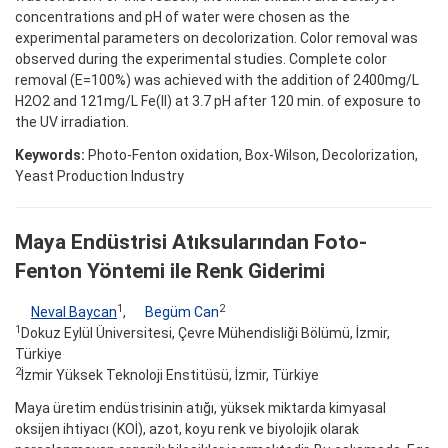
concentrations and pH of water were chosen as the
experimental parameters on decolorization. Color removal was
observed during the experimental studies. Complete color
removal (E=100%) was achieved with the addition of 2400mg/L
H2O2 and 121mg/L Fe(II) at 3.7 pH after 120 min. of exposure to
the UV irradiation.
Keywords:
Photo-Fenton oxidation, Box-Wilson, Decolorization,
Yeast Production Industry
Maya Endüstrisi Atıksularından Foto-
Fenton Yöntemi ile Renk Giderimi
1
2
Neval Baycan
,
Begüm Can
1
Dokuz Eylül Üniversitesi, Çevre Mühendisliği Bölümü, İzmir,
Türkiye
2
İzmir Yüksek Teknoloji Enstitüsü, İzmir, Türkiye
Maya üretim endüstrisinin atığı, yüksek miktarda kimyasal
oksijen ihtiyacı (KOİ), azot, koyu renk ve biyolojik olarak