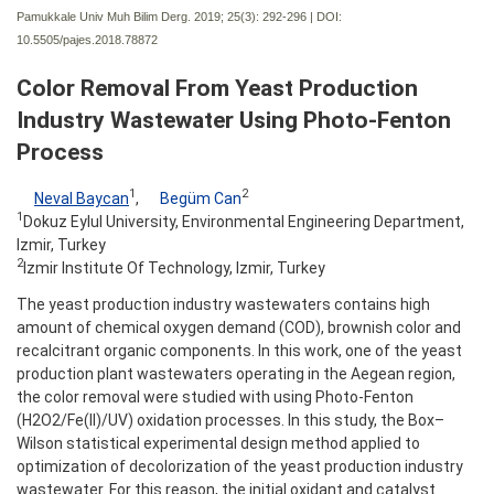
Pamukkale Univ Muh Bilim Derg. 2019; 25(3):
292-296 | DOI:
10.5505/pajes.2018.78872
Color Removal From Yeast Production
Industry Wastewater Using Photo-Fenton
Process
1
2
Neval Baycan
,
Begüm Can
1
Dokuz Eylul University, Environmental Engineering Department,
Izmir, Turkey
2
Izmir Institute Of Technology, Izmir, Turkey
The yeast production industry wastewaters contains high
amount of chemical oxygen demand (COD), brownish color and
recalcitrant organic components. In this work, one of the yeast
production plant wastewaters operating in the Aegean region,
the color removal were studied with using Photo-Fenton
(H2O2/Fe(II)/UV) oxidation processes. In this study, the Box–
Wilson statistical experimental design method applied to
optimization of decolorization of the yeast production industry
wastewater. For this reason, the initial oxidant and catalyst