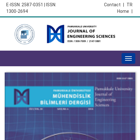
E-ISSN: 2587-0351 | ISSN:
Contact
|
TR
1300-2694
Home
|
Togg
navig