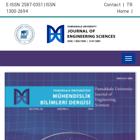
E-ISSN: 2587-0351 | ISSN:
Contact
|
TR
1300-2694
Home
|
Togg
navig