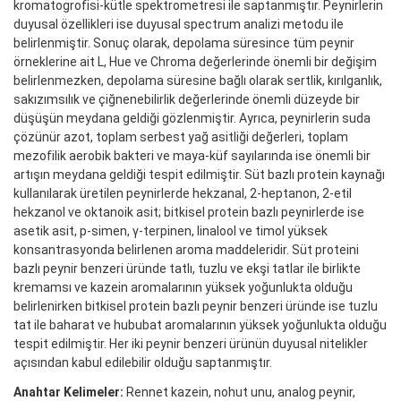
kromatogrofisi-kütle spektrometresi ile saptanmıştır. Peynirlerin
duyusal özellikleri ise duyusal spectrum analizi metodu ile
belirlenmiştir. Sonuç olarak, depolama süresince tüm peynir
örneklerine ait L, Hue ve Chroma değerlerinde önemli bir değişim
belirlenmezken, depolama süresine bağlı olarak sertlik, kırılganlık,
sakızımsılık ve çiğnenebilirlik değerlerinde önemli düzeyde bir
düşüşün meydana geldiği gözlenmiştir. Ayrıca, peynirlerin suda
çözünür azot, toplam serbest yağ asitliği değerleri, toplam
mezofilik aerobik bakteri ve maya-küf sayılarında ise önemli bir
artışın meydana geldiği tespit edilmiştir. Süt bazlı protein kaynağı
kullanılarak üretilen peynirlerde hekzanal, 2-heptanon, 2-etil
hekzanol ve oktanoik asit; bitkisel protein bazlı peynirlerde ise
asetik asit, p-simen, γ-terpinen, linalool ve timol yüksek
konsantrasyonda belirlenen aroma maddeleridir. Süt proteini
bazlı peynir benzeri üründe tatlı, tuzlu ve ekşi tatlar ile birlikte
kremamsı ve kazein aromalarının yüksek yoğunlukta olduğu
belirlenirken bitkisel protein bazlı peynir benzeri üründe ise tuzlu
tat ile baharat ve hububat aromalarının yüksek yoğunlukta olduğu
tespit edilmiştir. Her iki peynir benzeri ürünün duyusal nitelikler
açısından kabul edilebilir olduğu saptanmıştır.
Anahtar Kelimeler:
Rennet kazein, nohut unu, analog peynir,