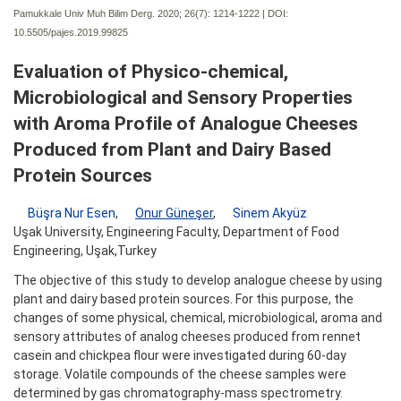
Pamukkale Univ Muh Bilim Derg. 2020; 26(7):
1214-1222 | DOI:
10.5505/pajes.2019.99825
Evaluation of Physico-chemical,
Microbiological and Sensory Properties
with Aroma Profile of Analogue Cheeses
Produced from Plant and Dairy Based
Protein Sources
Büşra Nur Esen
,
Onur Güneşer
,
Sinem Akyüz
Uşak University, Engineering Faculty, Department of Food
Engineering, Uşak,Turkey
The objective of this study to develop analogue cheese by using
plant and dairy based protein sources. For this purpose, the
changes of some physical, chemical, microbiological, aroma and
sensory attributes of analog cheeses produced from rennet
casein and chickpea flour were investigated during 60-day
storage. Volatile compounds of the cheese samples were
determined by gas chromatography-mass spectrometry.