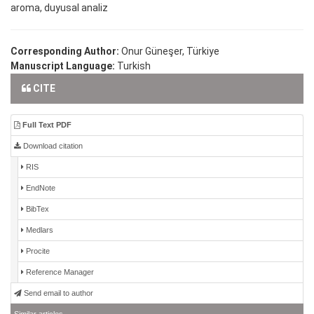
aroma, duyusal analiz
Corresponding Author:
Onur Güneşer, Türkiye
Manuscript Language:
Turkish
CITE
Full Text PDF
Download citation
RIS
EndNote
BibTex
Medlars
Procite
Reference Manager
Send email to author
Similar articles