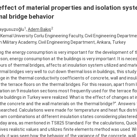
ffect of material properties and isolation sys
mal bridge behavior
1
2
Gaygusuzoğlu
,
Adem Bakış
Kemal University Corlu Engineering Faculty, Civil Engineering Departme
h Military Academy, Civil Engineering Department, Ankara, Turkey
g the energy consumption is very important for the development of th
ason, energy consumption at the buildings is very important. It is nec
urs of thermal bridges, affects at insulation system utilized and mate
rmal bridges very well to cut down thermal loss in buildings, this stud
ge in the thermal conductivity coefficients of concrete, wall and insu
 the terrace floors on the thermal bridges. For this reason, apart from l
tion on 9 insulation sections most frequently used for the terrace flo
e buildings in Turkey were realized. What is the effect of changes at 
the concrete and the wall materials on the thermal bridge?”. Answers 
earched. Calculations were made for temperature and heat flux distrib
eam combinations at different insulation states considering plastered 
day area, as mentioned in TS825 Standard. For the calculations, Quick
ives realistic values and utilizes finite elements method was used. Wi
udy, it was seen how the behavior of the variance of the concrete, wall