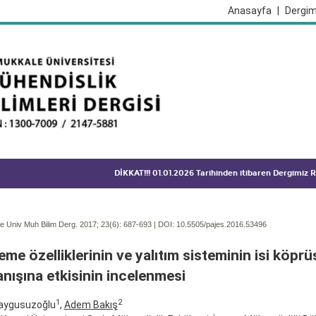
Anasayfa
|
Dergim
DİKKAT!!! 01.01.2026 Tarihinden itibaren Dergimiz
 Univ Muh Bilim Derg. 2017; 23(6):
687-693 | DOI:
10.5505/pajes.2016.53496
me özelliklerinin ve yalıtım sisteminin isi köprü
nışına etkisinin incelenmesi
1
2
Gaygusuzoğlu
,
Adem Bakış