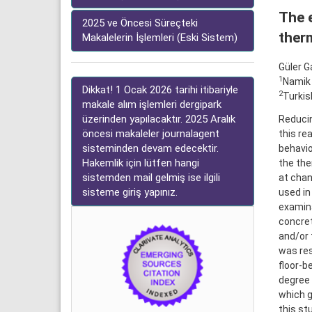
The e
2025 ve Öncesi Süreçteki
ther
Makalelerin İşlemleri (Eski Sistem)
Güler 
1
Namik 
Dikkat! 1 Ocak 2026 tarihi itibariyle
2
Turkis
makale alım işlemleri dergipark
üzerinden yapılacaktır. 2025 Aralık
Reducin
öncesi makaleler journalagent
this re
sisteminden devam edecektir.
behavio
Hakemlik için lütfen hangi
the the
sistemden mail gelmiş ise ilgili
at chan
sisteme giriş yapınız.
used in
examina
concret
and/or 
was res
floor-b
degree 
which g
this st