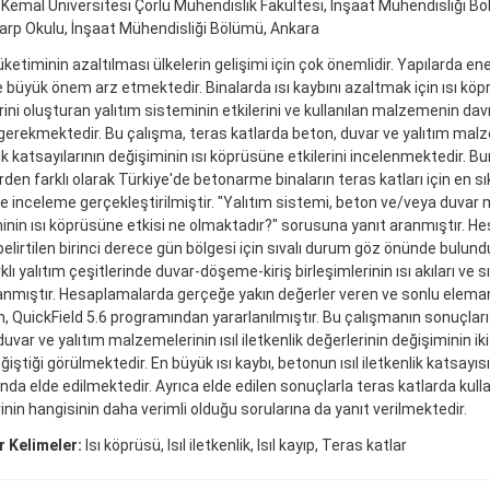
Kemal Üniversitesi Çorlu Mühendislik Fakültesi, İnşaat Mühendisliği B
arp Okulu, İnşaat Mühendisliği Bölümü, Ankara
üketiminin azaltılması ülkelerin gelişimi için çok önemlidir. Yapılarda ene
 büyük önem arz etmektedir. Binalarda ısı kaybını azaltmak için ısı köprül
ini oluşturan yalıtım sisteminin etkilerini ve kullanılan malzemenin davra
gerekmektedir. Bu çalışma, teras katlarda beton, duvar ve yalıtım malze
ik katsayılarının değişiminin ısı köprüsüne etkilerini incelenmektedir. Bu
rden farklı olarak Türkiye'de betonarme binaların teras katları için en sık
e inceleme gerçekleştirilmiştir. "Yalıtım sistemi, beton ve/veya duvar
inin ısı köprüsüne etkisi ne olmaktadır?" sorusuna yanıt aranmıştır. 
belirtilen birinci derece gün bölgesi için sıvalı durum göz önünde bulund
klı yalıtım çeşitlerinde duvar-döşeme-kiriş birleşimlerinin ısı akıları ve sı
nmıştır. Hesaplamalarda gerçeğe yakın değerler veren ve sonlu elem
n, QuickField 5.6 programından yararlanılmıştır. Bu çalışmanın sonuçları i
uvar ve yalıtım malzemelerinin ısıl iletkenlik değerlerinin değişiminin ik
ğiştiği görülmektedir. En büyük ısı kaybı, betonun ısıl iletkenlik katsayı
da elde edilmektedir. Ayrıca elde edilen sonuçlarla teras katlarda kulla
rinin hangisinin daha verimli olduğu sorularına da yanıt verilmektedir.
 Kelimeler:
Isı köprüsü, Isıl iletkenlik, Isıl kayıp, Teras katlar