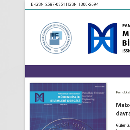
E-ISSN: 2587-0351 | ISSN: 1300-2694
Pamukkale
Malze
davra
Güler 