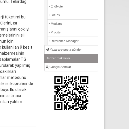
ölümü, Tekirdağ
EndNote
BibTex
rji tüketimi bu
erini, ısı
Medlars
nışlarını çok iyi
Procite
melerinin ısıl
nun için
Reference Manager
 kullanılan 9 kesit
Yazara e-posta gönder
 malzemesinin
Benzer makaleler
Hesaplamalar TS
urularak yapılmış
Google Scholar
caklıkları
anlar metodunu
le ısı köprülerinde
i boyutlu olarak
sının artması
nılan yalıtım