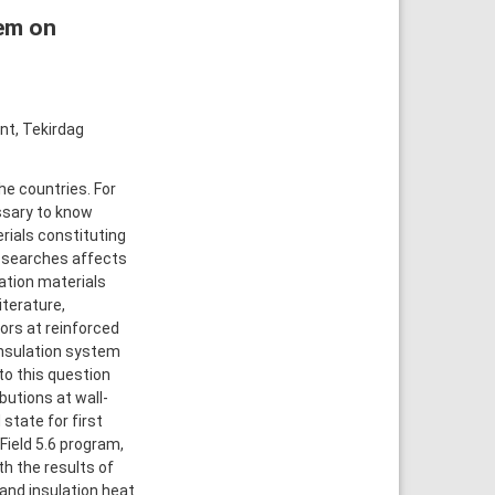
tem on
nt, Tekirdag
e countries. For
essary to know
rials constituting
y searches affects
lation materials
iterature,
ors at reinforced
insulation system
to this question
utions at wall-
state for first
Field 5.6 program,
th the results of
 and insulation heat