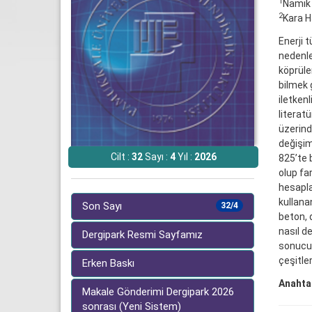
1
Namık 
2
Kara H
Enerji t
nedenle
köprüler
bilmek 
iletkenl
literatü
üzerind
değişim
Cilt :
32
Sayı :
4
Yıl :
2026
825’te 
olup far
hesapla
kullana
Son Sayı
32/4
beton, d
nasıl de
Dergipark Resmi Sayfamız
sonucun
çeşitle
Erken Baskı
Anahtar
Makale Gönderimi Dergipark 2026
sonrası (Yeni Sistem)