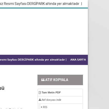
iz Resmi Sayfası DERGİPARK altında yer almaktadır
|
 Resmi Sayfası DERGİPARK altında yer almaktadır
|
ANA SAYFA
ATIF KOPYALA
sü
Tam Metin PDF
Atıf dosyası indir
RIS