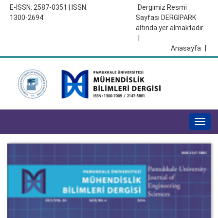
E-ISSN: 2587-0351 | ISSN:
Dergimiz Resmi
1300-2694
Sayfası DERGİPARK
altında yer almaktadır
|
Anasayfa
|
Togg
navig