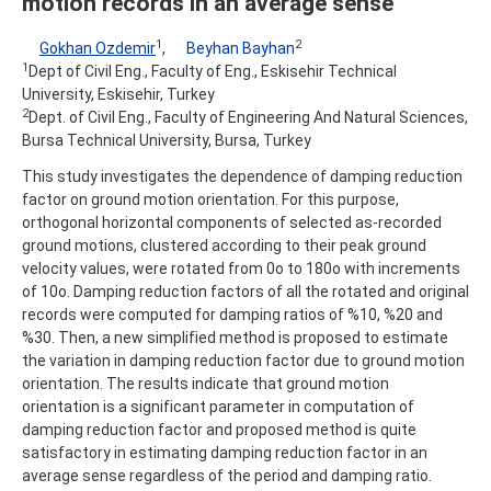
motion records in an average sense
1
2
Gokhan Ozdemir
,
Beyhan Bayhan
1
Dept of Civil Eng., Faculty of Eng., Eskisehir Technical
University, Eskisehir, Turkey
2
Dept. of Civil Eng., Faculty of Engineering And Natural Sciences,
Bursa Technical University, Bursa, Turkey
This study investigates the dependence of damping reduction
factor on ground motion orientation. For this purpose,
orthogonal horizontal components of selected as-recorded
ground motions, clustered according to their peak ground
velocity values, were rotated from 0o to 180o with increments
of 10o. Damping reduction factors of all the rotated and original
records were computed for damping ratios of %10, %20 and
%30. Then, a new simplified method is proposed to estimate
the variation in damping reduction factor due to ground motion
orientation. The results indicate that ground motion
orientation is a significant parameter in computation of
damping reduction factor and proposed method is quite
satisfactory in estimating damping reduction factor in an
average sense regardless of the period and damping ratio.