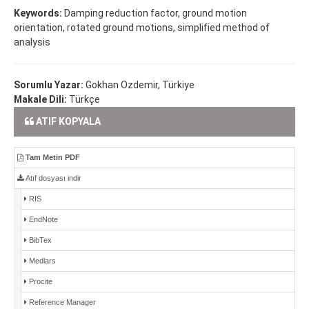
Keywords:
Damping reduction factor, ground motion
orientation, rotated ground motions, simplified method of
analysis
Sorumlu Yazar:
Gokhan Ozdemir, Türkiye
Makale Dili:
Türkçe
ATIF KOPYALA
Tam Metin PDF
Atıf dosyası indir
RIS
EndNote
BibTex
Medlars
Procite
Reference Manager