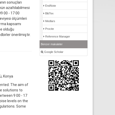
anın sonuçları
EndNote
nün azaltılabilmesi
9 00 - 17 00
BibTex
seviyesi ölçümleri
Medlars
tırma kapsamı
Procite
de olduğu
birler önerilmiştir.
Reference Manager
Benzer makaleler
Google Scholar
ü, Konya
sented. The aim of
e solutions to
between 9 00 - 17
oise levels on the
egulations. Some