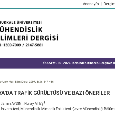
Anasayfa
|
Dergim
DİKKAT!!! 01.01.2026 Tarihinden itibaren Dergimiz
 Univ Muh Bilim Derg. 1997; 3(3):
447-456
A’DA TRAFİK GÜRÜLTÜSÜ VE BAZI ÖNERİLER
1
1
 Emin AYDIN
, Nuray ATEŞ
Üniversitesi, Mühendislik-Mimarlık Fakültesi, Çevre Mühendisliği Bölüm