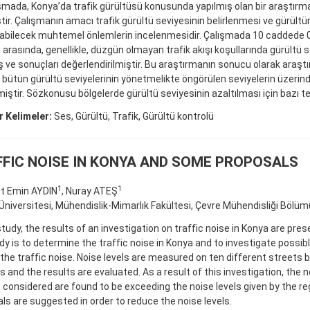
şmada, Konya’da trafik gürültüsü konusunda yapılmış olan bir araştırm
ştir. Çalışmanın amacı trafik gürültü seviyesinin belirlenmesi ve gürültü
ınabilecek muhtemel önlemlerin incelenmesidir. Çalışmada 10 caddede 0
i arasında, genellikle, düzgün olmayan trafik akışı koşullarında gürültü 
ş ve sonuçları değerlendirilmiştir. Bu araştırmanın sonucu olarak araş
i bütün gürültü seviyelerinin yönetmelikte öngörülen seviyelerin üzerin
iştir. Sözkonusu bölgelerde gürültü seviyesinin azaltılması için bazı ted
 Kelimeler:
Ses, Gürültü, Trafik, Gürültü kontrolü
FIC NOISE IN KONYA AND SOME PROPOSALS
1
1
 Emin AYDIN
, Nuray ATEŞ
Üniversitesi, Mühendislik-Mimarlık Fakültesi, Çevre Mühendisliği Bölüm
 study, the results of an investigation on traffic noise in Konya are pre
dy is to determine the traffic noise in Konya and to investigate possibl
the traffic noise. Noise levels are measured on ten different streets 
s and the results are evaluated. As a result of this investigation, the n
 considered are found to be exceeding the noise levels given by the r
ls are suggested in order to reduce the noise levels.