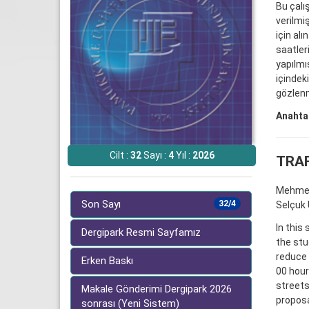
Bu çalı
verilmi
için al
saatler
yapılmı
içindek
gözlenm
Anahtar
Cilt :
32
Sayı :
4
Yıl :
2026
TRAF
Mehmet
Son Sayı
32/4
Selçuk 
In this
Dergipark Resmi Sayfamız
the stu
reduce 
Erken Baskı
00 hour
streets
Makale Gönderimi Dergipark 2026
proposa
sonrası (Yeni Sistem)