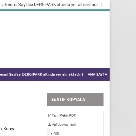
iz Resmi Sayfası DERGİPARK altında yer almaktadır
|
 Resmi Sayfası DERGİPARK altında yer almaktadır
|
ANA SAYFA
ATIF KOPYALA
Tam Metin PDF
Atıf dosyası indir
ü, Konya
RIS