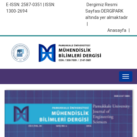
E-ISSN: 2587-0351 | ISSN:
Dergimiz Resmi
1300-2694
Sayfası DERGİPARK
altında yer almaktadır
|
Anasayfa
|
Togg
navig