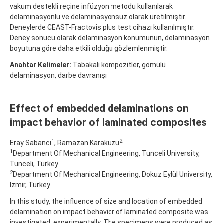
vakum destekli reçine infüzyon metodu kullanılarak
delaminasyonlu ve delaminasyonsuz olarak üretilmiştir.
Deneylerde CEAST-Fractovis plus test cihazı kullanılmıştır.
Deney sonucu olarak delaminasyon konumunun, delaminasyon
boyutuna göre daha etkili olduğu gözlemlenmiştir.
Anahtar Kelimeler:
Tabakalı kompozitler, gömülü
delaminasyon, darbe davranışı
Effect of embedded delaminations on
impact behavior of laminated composites
1
2
Eray Sabancı
,
Ramazan Karakuzu
1
Department Of Mechanical Engineering, Tunceli University,
Tunceli, Turkey
2
Department Of Mechanical Engineering, Dokuz Eylül University,
Izmir, Turkey
In this study, the influence of size and location of embedded
delamination on impact behavior of laminated composite was
investigated, experimentally. The specimens were produced as