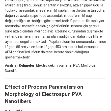
etkileri araştırıldı. Sonuçlar artan vizkozite, azalan pipet ucu ile
toplayıcı arasındaki mesafenin lif çaplarını arttırdığı, artan voltaj
değeri ve azalan pipet ucu arasındaki mesafenin lif çap
değişkenliğini arttırdığını göstermektedir. Pipet ucu ile toplayıcı
arasındaki mesafe azaldıkça çözücünün uçması için gerekli
süre azaldığından lifler toplayıcı üzerine kurumadan düşmekte
ve henüz ivmelenmesi tamamlanmadığından daha ince liflere
ayrılması engellenmektedir. Yapılan ölçümler sonucunda en ince
lif çapı 85 nm ve en kalın lif çapı 453 nm olarak bulunmuştur.
AFM görüntüleri liflerin dairesel kesite sahip olduğunu
göstermektedir.
Anahtar Kelimeler:
Elektro çekim yöntemi, PVA, Morfoloji,
Nanolif.
Effect of Process Parameters on
Morphology of Electrospun PVA
Nanofibers
1