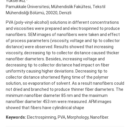
Yüksel İKİZ
Pamukkale Üniversitesi, Mühendislik Fakültesi, Tekstil
Mühendisliği Bölümü, 20020, Denizli
PVA (poly-vinyl-alcohol) solutions in different concentrations
and viscosities were prepared and electrospinned to produce
nanofibers. SEM images of nanofibers were taken and effect
of process parameters (viscosity, voltage and tip to collector
distance) were observed. Results showed that increasing
viscosity, decreasing tip to collector distance caused thicker
nanofiber diameters. Besides, increasing voltage and
decreasing tip to collector distance had impact on fiber
uniformity causing higher deviations. Decreasing tip to
collector distance shortened flying time of the polymer
solution, so evaporation of solvent. As a result nanofibers could
not dried and branched to produce thinner fiber diameters. The
minimum nanofiber diameter 85 nm and the maximum
nanofiber diameter 453 nm were measured. AFM images
showed that fibers have cylindirical shape
Keywords:
Electrospinning, PVA, Morphology, Nanofiber.