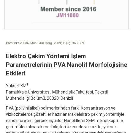
Pamukkale Univ Muh Bilim Derg. 2009; 15(3):
363-369
Elektro Çekim Yöntemi İşlem
Parametrelerinin PVA Nanolif Morfolojisine
Etkileri
1
Yüksel İKİZ
Pamukkale Üniversitesi, Mühendislik Fakültesi, Tekstil
Mühendisliği Bölümü, 20020, Denizli
PVA (polivinilalkol) polimerlerinden farklı konsantrasyon ve
vizkozitelerde çözeltiler hazırlanarak elektro çekim yöntemiyle
nanolif üretimi gerçekleştirildi. Nanoliflerin SEM mikroskopu ile
görüntüleri alınarak morfolojileri üzerinde vizkozite, yüksek
voltaj değeri, pipet ucu ile toplama yüzeyi arasındaki mesafenin