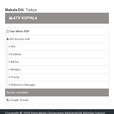
Makale Dili:
Türkçe
ATIF KOPYALA
Tam Metin PDF
Atıf dosyası indir
RIS
EndNote
BibTex
Medlars
Procite
Reference Manager
Benzer makaleler
Google Scholar
Copyright © 2026 Pamukkale Üniversitesi Mühendislik Bilimleri Dergisi