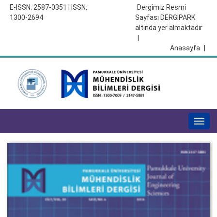
E-ISSN: 2587-0351 | ISSN:
Dergimiz Resmi
1300-2694
Sayfası DERGİPARK
altında yer almaktadır
|
Anasayfa
|
Togg
navig