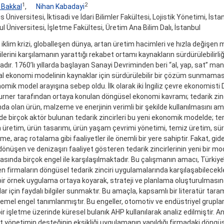
1
2
 Bakkal
,
Nihan Kabadayi
is Üniversitesi, İktisadi ve İdari Bilimler Fakültesi, Lojistik Yönetimi, İsta
l Üniversitesi, İşletme Fakültesi, Üretim Ana Bilim Dalı, İstanbul
 iklim krizi, globalleşen dünya, artan üretim hacimleri ve hızla değişen 
lerini karşılamanın yarattığı rekabet ortamı kaynakların sürdürülebilirliğ
ır. 1760’lı yıllarda başlayan Sanayi Devriminden beri “al, yap, sat” mantı
l ekonomi modelinin kaynaklar için sürdürülebilir bir çözüm sunmaması,
nomik model arayışına sebep oldu. İlk olarak iki İngiliz çevre ekonomisti
urner tarafından ortaya konulan döngüsel ekonomi kavramı; tedarik zinci
da olan ürün, malzeme ve enerjinin verimli bir şekilde kullanılmasını a
nde birçok aktör bulunan tedarik zincirleri bu yeni ekonomik modelde; ters
 üretim, ürün tasarımı, ürün yaşam çevrimi yönetimi, temiz üretim, sürd
e, araç rotalama gibi faaliyetler ile önemli bir yere sahiptir. Fakat, gid
dönüşen ve denizaşırı faaliyet gösteren tedarik zincirlerinin yeni bir m
sında birçok engel ile karşılaşılmaktadır. Bu çalışmanın amacı, Türkiye
n firmaların döngüsel tedarik zinciri uygulamalarında karşılaşabilecekl
ili bir örnek uygulama ortaya koyarak, strateji ve planlama oluşturulmasın
ar için faydalı bilgiler sunmaktır. Bu amaçla, kapsamlı bir literatür tara
emel engel tanımlanmıştır. Bu engeller, otomotiv ve endüstriyel grupla
ir işletme üzerinde küresel bulanık AHP kullanılarak analiz edilmiştir. A
t yönetimin desteğinin eksikliği uygulamanın yapıldığı firmadaki döngüse