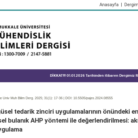
Anasayfa
|
Dergim
DİKKAT!!! 01.01.2026 Tarihinden itibaren Dergimiz
 Univ Muh Bilim Derg. 2025; 31(1):
17-36 | DOI:
10.5505/pajes.2024.08555
sel tedarik zinciri uygulamalarının önündeki en
el bulanık AHP yöntemi ile değerlendirilmesi: a
uygulama