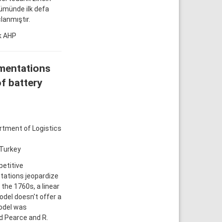
zümünde ilk defa
lanmıştır.
ık AHP
ementations
f battery
artment of Logistics
 Turkey
petitive
tations jeopardize
 the 1760s, a linear
del doesn't offer a
odel was
d Pearce and R.