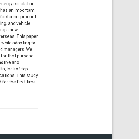
energy circulating
n has an important
ufacturing, product
ng, and vehicle
ing a new
erseas. This paper
 while adapting to
and managers. We
 for that purpose.
motive and
ts, lack of top
cations. This study
for the first time