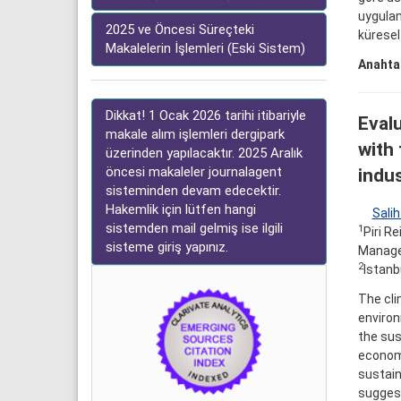
uygulam
2025 ve Öncesi Süreçteki
küresel
Makalelerin İşlemleri (Eski Sistem)
Anahtar
Dikkat! 1 Ocak 2026 tarihi itibariyle
Evalu
makale alım işlemleri dergipark
with 
üzerinden yapılacaktır. 2025 Aralık
öncesi makaleler journalagent
indu
sisteminden devam edecektir.
Hakemlik için lütfen hangi
Salih
sistemden mail gelmiş ise ilgili
1
Piri R
sisteme giriş yapınız.
Manage
2
Istanb
The cli
environ
the sus
economy
sustain
suggest