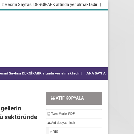
iz Resmi Sayfası DERGİPARK altında yer almaktadır
|
 Resmi Sayfası DERGİPARK altında yer almaktadır
|
ANA SAYFA
ATIF KOPYALA
gellerin
Tam Metin PDF
kü sektöründe
Atıf dosyası indir
RIS