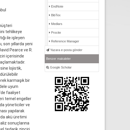
EndNote
nbul
BibTex
Medlars
müşteri
ini tehlikeye
Procite
ğı ile işleyen
Reference Manager
 son yıllarda yeni
 David Pearce ve R.
Yazara e-posta gönder
ri içerisinde
Benzer makaleler
maçlamaktadır.
Google Scholar
ine lojistik,
ürülebilir
erek karmaşık bir
odele uyum
’de faaliyet
eri temel engeller
da yöneticiler ve
ması yapılarak
rda akü üretimi
naliz sonuçlarına
l tedarik zinciri