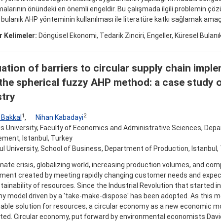
alarının önündeki en önemli engeldir. Bu çalışmada ilgili problemin çö
 bulanık AHP yönteminin kullanılması ile literatüre katkı sağlamak amaç
 Kelimeler:
Döngüsel Ekonomi, Tedarik Zinciri, Engeller, Küresel Bulan
ation of barriers to circular supply chain impl
the spherical fuzzy AHP method: a case study o
stry
1
2
 Bakkal
,
Nihan Kabadayi
eis University, Faculty of Economics and Administrative Sciences, Dep
ment, Istanbul, Turkey
ul University, School of Business, Department of Production, Istanbul,
mate crisis, globalizing world, increasing production volumes, and com
ment created by meeting rapidly changing customer needs and expec
tainability of resources. Since the Industrial Revolution that started in
 model driven by a 'take-make-dispose' has been adopted. As this mo
able solution for resources, a circular economy as a new economic m
ed. Circular economy, put forward by environmental economists Davi