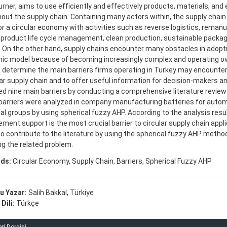
urner, aims to use efficiently and effectively products, materials, and 
out the supply chain. Containing many actors within, the supply chai
or a circular economy with activities such as reverse logistics, reman
 product life cycle management, clean production, sustainable packagi
. On the other hand, supply chains encounter many obstacles in adopt
c model because of becoming increasingly complex and operating ov
 determine the main barriers firms operating in Turkey may encounter
lar supply chain and to offer useful information for decision-makers 
ied nine main barriers by conducting a comprehensive literature review
arriers were analyzed in company manufacturing batteries for auto
ial groups by using spherical fuzzy AHP. According to the analysis resul
ent support is the most crucial barrier to circular supply chain appli
o contribute to the literature by using the spherical fuzzy AHP method 
ing the related problem.
ds:
Circular Economy, Supply Chain, Barriers, Spherical Fuzzy AHP
u Yazar:
Salih Bakkal, Türkiye
Dili:
Türkçe
ri Dergisi