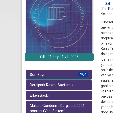
Salih
1
Piri Re
2
İstanbu
Küresel
beklenti
atmaktad
doğrusa
bir eko
Kerry T
dolaşım
Cilt : 31 Sayı : 1 Yıl : 2026
İçerisi
yeniden
paketlem
Son Sayı
32/4
yapıya 
sağlama
Dergipark Resmi Sayfamız
göstere
ile ilg
Erken Baskı
paydaşl
dokuz t
Makale Gönderimi Dergipark 2026
yapan b
sonrası (Yeni Sistem)
göre üs