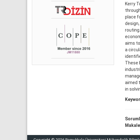
Kerry T
through
place f
design,
routing
economi
aims to
a circu
identif
These b
industr
managem
aimed t
in solv
Keywor
Soruml
Makale 
Copyright © 2026 Pamukkale Üniversitesi Mühendislik Bilimle