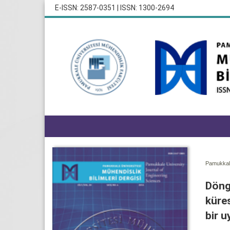
E-ISSN: 2587-0351 | ISSN: 1300-2694
Pamukkale
Döngü
küres
bir 