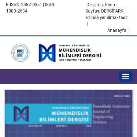
E-ISSN: 2587-0351 | ISSN:
Dergimiz Resmi
1300-2694
Sayfası DERGİPARK
altında yer almaktadır
|
Anasayfa
|
Togg
navig