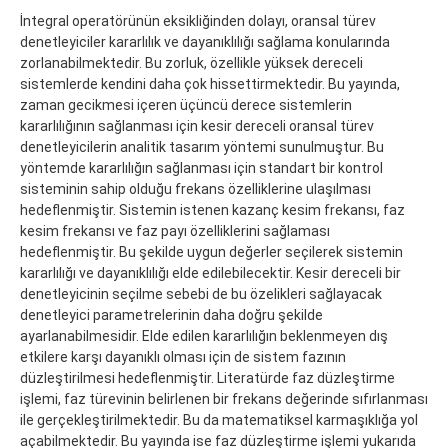
İntegral operatörünün eksikliğinden dolayı, oransal türev
denetleyiciler kararlılık ve dayanıklılığı sağlama konularında
zorlanabilmektedir. Bu zorluk, özellikle yüksek dereceli
sistemlerde kendini daha çok hissettirmektedir. Bu yayında,
zaman gecikmesi içeren üçüncü derece sistemlerin
kararlılığının sağlanması için kesir dereceli oransal türev
denetleyicilerin analitik tasarım yöntemi sunulmuştur. Bu
yöntemde kararlılığın sağlanması için standart bir kontrol
sisteminin sahip olduğu frekans özelliklerine ulaşılması
hedeflenmiştir. Sistemin istenen kazanç kesim frekansı, faz
kesim frekansı ve faz payı özelliklerini sağlaması
hedeflenmiştir. Bu şekilde uygun değerler seçilerek sistemin
kararlılığı ve dayanıklılığı elde edilebilecektir. Kesir dereceli bir
denetleyicinin seçilme sebebi de bu özelikleri sağlayacak
denetleyici parametrelerinin daha doğru şekilde
ayarlanabilmesidir. Elde edilen kararlılığın beklenmeyen dış
etkilere karşı dayanıklı olması için de sistem fazının
düzleştirilmesi hedeflenmiştir. Literatürde faz düzleştirme
işlemi, faz türevinin belirlenen bir frekans değerinde sıfırlanması
ile gerçekleştirilmektedir. Bu da matematiksel karmaşıklığa yol
açabilmektedir. Bu yayında ise faz düzleştirme işlemi yukarıda