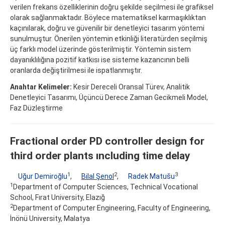
verilen frekans özelliklerinin doğru şekilde seçilmesi ile grafiksel
olarak sağlanmaktadır. Böylece matematiksel karmaşıklıktan
kaçınılarak, doğru ve güvenilir bir denetleyici tasarım yöntemi
sunulmuştur. Önerilen yöntemin etkinliği literatürden seçilmiş
üç farklı model üzerinde gösterilmiştir. Yöntemin sistem
dayanıklılığına pozitif katkısı ise sisteme kazancının belli
oranlarda değiştirilmesi ile ispatlanmıştır.
Anahtar Kelimeler:
Kesir Dereceli Oransal Türev, Analitik
Denetleyici Tasarımı, Üçüncü Derece Zaman Gecikmeli Model,
Faz Düzleştirme
Fractional order PD controller design for
third order plants ıncluding time delay
1
2
3
Uğur Demiroğlu
,
Bilal Şenol
,
Radek Matušu
1
Department of Computer Sciences, Technical Vocational
School, Fırat University, Elazığ
2
Department of Computer Engineering, Faculty of Engineering,
İnönü University, Malatya