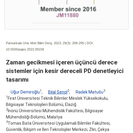
Pamukkale Univ Muh Bilim Derg. 2023; 29(3):
289-295 | DOI:
10.5505/pajes.2022.09158
Zaman gecikmesi içeren üçüncü derece
sistemler için kesir dereceli PD denetleyici
tasarımı
1
2
3
Uğur Demiroğlu
,
Bilal Şenol
,
Radek Matušu
1
Fırat Üniversitesi Teknik Bilimler Meslek Yüksekokulu,
Bilgisayar Teknolojileri Bölümü, Elazığ
2
İnönü Üniversitesi Mühendislik Fakültesi, Bilgisayar
Mühendisliği Bölümü, Malatya
3
Tomas Bata Üniversitesi Uygulamalı Bilimler Fakültesi,
Güvenlik, Bilişim ve İleri Teknolojiler Merkezi, Zlin, Çekya