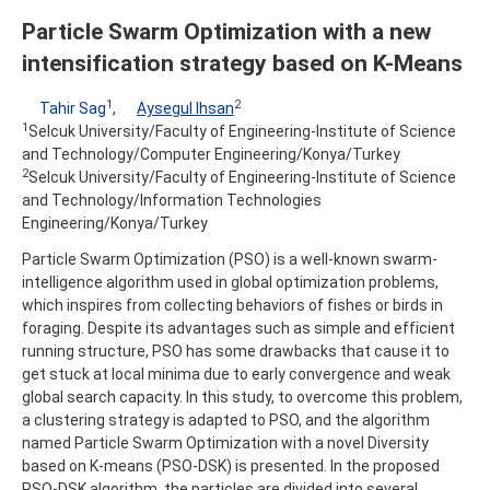
Particle Swarm Optimization with a new
intensification strategy based on K-Means
1
2
Tahir Sag
,
Aysegul Ihsan
1
Selcuk University/Faculty of Engineering-Institute of Science
and Technology/Computer Engineering/Konya/Turkey
2
Selcuk University/Faculty of Engineering-Institute of Science
and Technology/Information Technologies
Engineering/Konya/Turkey
Particle Swarm Optimization (PSO) is a well-known swarm-
intelligence algorithm used in global optimization problems,
which inspires from collecting behaviors of fishes or birds in
foraging. Despite its advantages such as simple and efficient
running structure, PSO has some drawbacks that cause it to
get stuck at local minima due to early convergence and weak
global search capacity. In this study, to overcome this problem,
a clustering strategy is adapted to PSO, and the algorithm
named Particle Swarm Optimization with a novel Diversity
based on K-means (PSO-DSK) is presented. In the proposed
PSO-DSK algorithm, the particles are divided into several