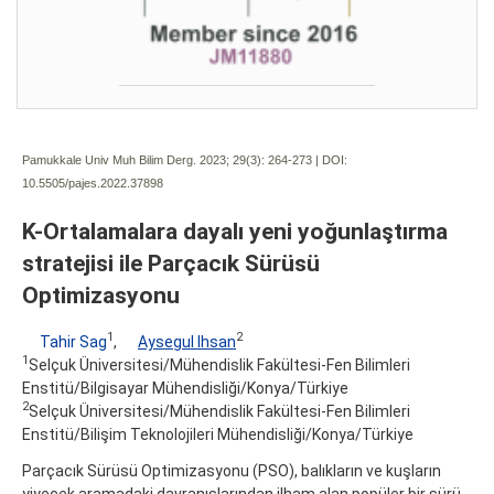
Pamukkale Univ Muh Bilim Derg. 2023; 29(3):
264-273 | DOI:
10.5505/pajes.2022.37898
K-Ortalamalara dayalı yeni yoğunlaştırma
stratejisi ile Parçacık Sürüsü
Optimizasyonu
1
2
Tahir Sag
,
Aysegul Ihsan
1
Selçuk Üniversitesi/Mühendislik Fakültesi-Fen Bilimleri
Enstitü/Bilgisayar Mühendisliği/Konya/Türkiye
2
Selçuk Üniversitesi/Mühendislik Fakültesi-Fen Bilimleri
Enstitü/Bilişim Teknolojileri Mühendisliği/Konya/Türkiye
Parçacık Sürüsü Optimizasyonu (PSO), balıkların ve kuşların
yiyecek aramadaki davranışlarından ilham alan popüler bir sürü