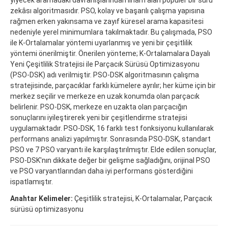
zekâsı algoritmasıdır. PSO, kolay ve başarılı çalışma yapısına
rağmen erken yakınsama ve zayıf küresel arama kapasitesi
nedeniyle yerel minimumlara takılmaktadır. Bu çalışmada, PSO
ile K-Ortalamalar yöntemi uyarlanmış ve yeni bir çeşitlilik
yöntemi önerilmiştir. Önerilen yönteme; K-Ortalamalara Dayalı
Yeni Çeşitlilik Stratejisi ile Parçacık Sürüsü Optimizasyonu
(PSO-DSK) adı verilmiştir. PSO-DSK algoritmasının çalışma
stratejisinde, parçacıklar farklı kümelere ayrılır; her küme için bir
merkez seçilir ve merkeze en uzak konumda olan parçacık
belirlenir. PSO-DSK, merkeze en uzakta olan parçacığın
sonuçlarını iyileştirerek yeni bir çeşitlendirme stratejisi
uygulamaktadır. PSO-DSK, 16 farklı test fonksiyonu kullanılarak
performans analizi yapılmıştır. Sonrasında PSO-DSK, standart
PSO ve 7 PSO varyantı ile karşılaştırılmıştır. Elde edilen sonuçlar,
PSO-DSK'nın dikkate değer bir gelişme sağladığını, orijinal PSO
ve PSO varyantlarından daha iyi performans gösterdiğini
ispatlamıştır.
Anahtar Kelimeler:
Çeşitlilik stratejisi, K-Ortalamalar, Parçacık
sürüsü optimizasyonu