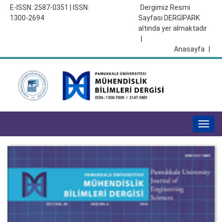
E-ISSN: 2587-0351 | ISSN:
Dergimiz Resmi
1300-2694
Sayfası DERGİPARK
altında yer almaktadır
|
Anasayfa
|
Togg
navig