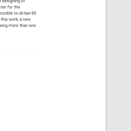
e designing of
ter for the
ossible to obtain 80
 this work, a new
using more than one