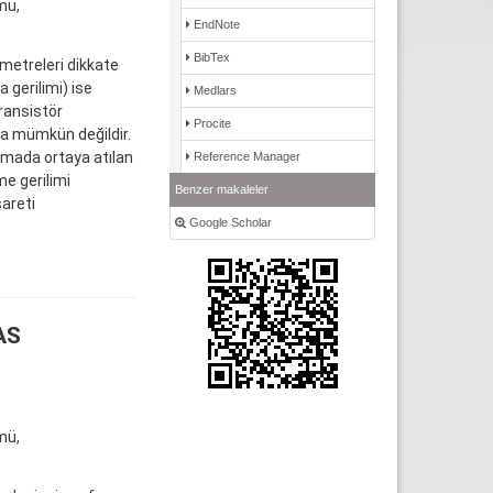
mü,
EndNote
BibTex
ametreleri dikkate
gerilimi) ise
Medlars
ransistör
Procite
rda mümkün değildir.
şmada ortaya atılan
Reference Manager
e gerilimi
Benzer makaleler
şareti
Google Scholar
AS
mü,