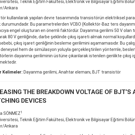
iversitesi, Teknik Eğitim Fakültesi, Elektronik ve Bilgisayar Eğitimi Bölü
er/Ankara
tör kullanılarak yapılan devre tasarımında transistörün elektriksel par
 durumundadır. Bu parametrelerden VCBO (Kollektör-Baz ters dayanma 
cıya engel oluşturan en önemli faktördür. Dayanma gerilimi 50 V olan t
larak 80 V genliğinde, darbe şeklinde çıkış işareti almak normal koşulla
ebebi, çıkış işaret genliğinin besleme gerilimini aşamamasıdır. Bu çalı
deneysel hem de simülasyon yoluyla gerçekleştirilen yöntemle, beslem
törlerin dayanma geriliminin üstüne çıkarılarak istenilen genlikte çıkış i
lmektedir.
 Kelimeler:
Dayanma gerilimi, Anahtar elemanı, BJT transistör
EASING THE BREAKDOWN VOLTAGE OF BJT’S 
CHING DEVICES
1
fa SÖNMEZ
iversitesi, Teknik Eğitim Fakültesi, Elektronik ve Bilgisayar Eğitimi Bölü
er/Ankara