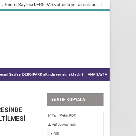
iz Resmi Sayfası DERGİPARK altında yer almaktadır
|
 Resmi Sayfası DERGİPARK altında yer almaktadır
|
ANA SAYFA
ATIF KOPYALA
RESİNDE
Tam Metin PDF
LTİLMESİ
Atıf dosyası indir
RIS