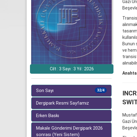
Gazi Ün
Beşevl
Transis
alınmak
tasarım
kullanı
Bunun s
ve hem 
transis
alınabi
Cilt : 3 Sayı : 3 Yıl : 2026
Anahtar
Son Sayı
32/4
INCR
SWIT
Dergipark Resmi Sayfamız
Musta
Erken Baskı
Gazi Ün
Beşevl
Makale Gönderimi Dergipark 2026
sonrası (Yeni Sistem)