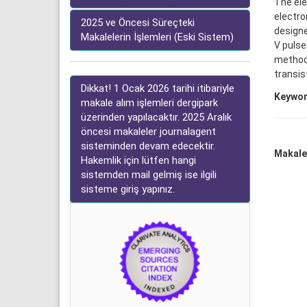
The ele
electro
2025 ve Öncesi Süreçteki
designe
Makalelerin İşlemleri (Eski Sistem)
V pulse
method 
transis
Dikkat! 1 Ocak 2026 tarihi itibariyle
Keywor
makale alım işlemleri dergipark
üzerinden yapılacaktır. 2025 Aralık
öncesi makaleler journalagent
sisteminden devam edecektir.
Makale 
Hakemlik için lütfen hangi
sistemden mail gelmiş ise ilgili
sisteme giriş yapınız.