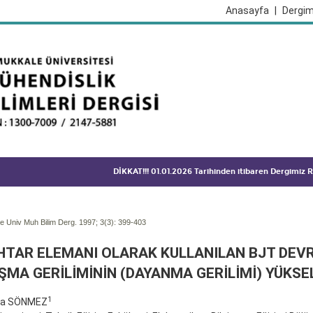
Anasayfa
|
Dergim
DİKKAT!!! 01.01.2026 Tarihinden itibaren Dergimiz
 Univ Muh Bilim Derg. 1997; 3(3):
399-403
TAR ELEMANI OLARAK KULLANILAN BJT DEV
ŞMA GERİLİMİNİN (DAYANMA GERİLİMİ) YÜKSE
1
fa SÖNMEZ