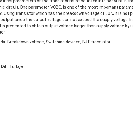
ctrical parameters of the transistor must be taken into account in th
nic circuit. One parameter, VCBO, is one of the most important parame
r. Using transistor which has the breakdown voltage of 50 V, it is not p
 output since the output voltage can not exceed the supply voltage. In
is presented to obtain output voltage bigger than supply voltage by 
tor.
ds:
Breakdown voltage, Switching devices, BJT transistor
Dili:
Türkçe