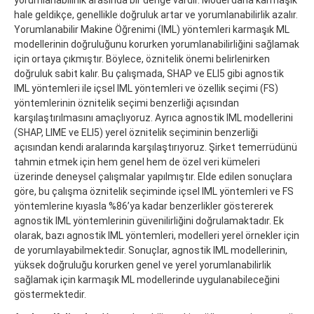
hale geldikçe, genellikle doğruluk artar ve yorumlanabilirlik azalır.
Yorumlanabilir Makine Öğrenimi (IML) yöntemleri karmaşık ML
modellerinin doğruluğunu korurken yorumlanabilirliğini sağlamak
için ortaya çıkmıştır. Böylece, öznitelik önemi belirlenirken
doğruluk sabit kalır. Bu çalışmada, SHAP ve ELI5 gibi agnostik
IML yöntemleri ile içsel IML yöntemleri ve özellik seçimi (FS)
yöntemlerinin öznitelik seçimi benzerliği açısından
karşılaştırılmasını amaçlıyoruz. Ayrıca agnostik IML modellerini
(SHAP, LIME ve ELI5) yerel öznitelik seçiminin benzerliği
açısından kendi aralarında karşılaştırıyoruz. Şirket temerrüdünü
tahmin etmek için hem genel hem de özel veri kümeleri
üzerinde deneysel çalışmalar yapılmıştır. Elde edilen sonuçlara
göre, bu çalışma öznitelik seçiminde içsel IML yöntemleri ve FS
yöntemlerine kıyasla %86’ya kadar benzerlikler göstererek
agnostik IML yöntemlerinin güvenilirliğini doğrulamaktadır. Ek
olarak, bazı agnostik IML yöntemleri, modelleri yerel örnekler için
de yorumlayabilmektedir. Sonuçlar, agnostik IML modellerinin,
yüksek doğruluğu korurken genel ve yerel yorumlanabilirlik
sağlamak için karmaşık ML modellerinde uygulanabileceğini
göstermektedir.