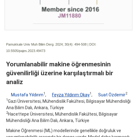
Pamukkale Univ Muh Bilim Derg. 2024; 30(4):
494-508 | DOI:
10.5505/pajes.2023.49473
Yorumlanabilir makine öğrenmesinin
güvenilirliği üzerine karşılaştırmalı bir
analiz
1
1
2
Mustafa Yıldırım
,
Feyza Yıldırım Okay
,
Suat Özdemir
1
Gazi Üniversitesi, Mühendislik Fakültesi, Bilgisayar Mühendisliği
Ana Bilim Dalı, Ankara, Türkiye
2
Hacettepe Üniversitesi, Mühendislik Fakültesi, Bilgisayar
Mühendisliği Ana Bilim Dalı, Ankara, Türkiye
Makine Öğrenmesi (ML) modellerinde genellikle doğruluk ve
yorumlanabilirlik arasında bir denge vardır. Model daha karmaşık