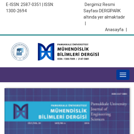
E-ISSN: 2587-0351 | ISSN:
Dergimiz Resmi
1300-2694
Sayfası DERGİPARK
altında yer almaktadır
|
Anasayfa
|
Togg
navig