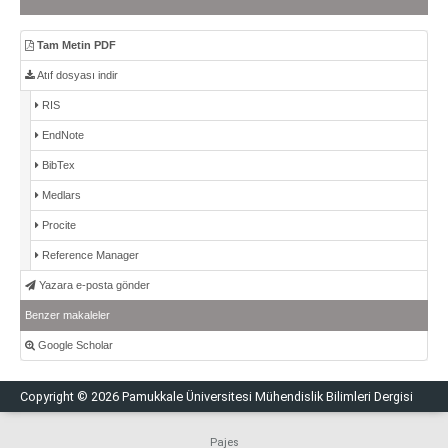
Tam Metin PDF
Atıf dosyası indir
RIS
EndNote
BibTex
Medlars
Procite
Reference Manager
Yazara e-posta gönder
Benzer makaleler
Google Scholar
Copyright © 2026 Pamukkale Üniversitesi Mühendislik Bilimleri Dergisi
Pajes