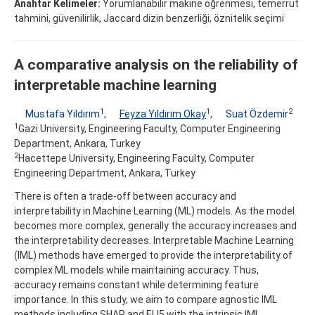
Anahtar Kelimeler:
Yorumlanabilir makine öğrenmesi, temerrüt
tahmini, güvenilirlik, Jaccard dizin benzerliği, öznitelik seçimi
A comparative analysis on the reliability of
interpretable machine learning
1
1
2
Mustafa Yıldırım
,
Feyza Yıldırım Okay
,
Suat Özdemir
1
Gazi University, Engineering Faculty, Computer Engineering
Department, Ankara, Turkey
2
Hacettepe University, Engineering Faculty, Computer
Engineering Department, Ankara, Turkey
There is often a trade-off between accuracy and
interpretability in Machine Learning (ML) models. As the model
becomes more complex, generally the accuracy increases and
the interpretability decreases. Interpretable Machine Learning
(IML) methods have emerged to provide the interpretability of
complex ML models while maintaining accuracy. Thus,
accuracy remains constant while determining feature
importance. In this study, we aim to compare agnostic IML
methods including SHAP and ELI5 with the intrinsic IML